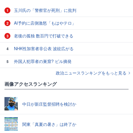
玉川氏の「警察官が死刑」に批判
1
AI予約に店側激怒「もはやテロ」
2
老後の孤独 数百円で打破できる
3
NHK性加害者非公表 波紋広がる
4
外国人犯罪者の巣窟? ビル摘発
5
政治ニュースランキングをもっと見る
画像アクセスランキング
中日が新庄監督招聘を検討か
関東「真夏の暑さ」は終了か