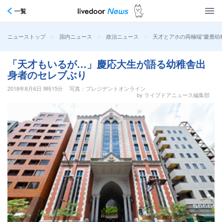
一覧
>
>
>
天才とアホの両極端"慶應幼
ニューストップ
国内ニュース
政治ニュース
「天才もいるが…」慶応大生が語る幼稚舎出
身者のセレブぶり
2018年8月6日 9時15分
写真：プレジデントオンライン
by ライブドアニュース編集部