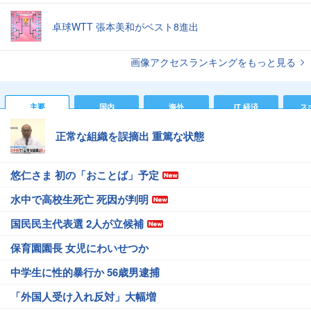
卓球WTT 張本美和がベスト8進出
画像アクセスランキングをもっと見る
主要
国内
海外
IT 経済
ス
正常な組織を誤摘出 重篤な状態
悠仁さま 初の「おことば」予定
水中で高校生死亡 死因が判明
国民民主代表選 2人が立候補
保育園園長 女児にわいせつか
中学生に性的暴行か 56歳男逮捕
「外国人受け入れ反対」大幅増