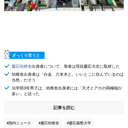
ざっくり言うと
慶応幼稚舎
出身者について、筆者は現役慶応大生に取材した
幼稚舎出身者は「白金、六本木と、いいとこに住んでいるのは
当然」だそう
法学部3年男子は、幼稚舎出身者には「天才とアホの両極端が
多い」と語った
記事を読む
#国内ニュース
#慶応幼稚舎
#慶応義塾大学