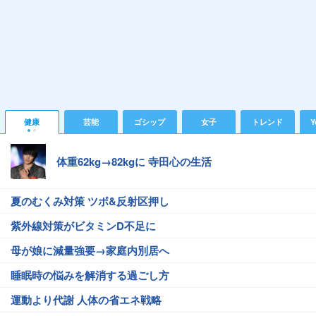
健康
芸能
ゴシップ
女子
トレンド
Y
体重62kg→82kgに 寺田心の生活
夏のむくみ対策 ツボ&反射区押し
紫外線対策がビタミンD不足に
母が娘に減量強要→家庭内別居へ
睡眠時の悩みを解消する過ごし方
運動より代謝 人体の省エネ戦略