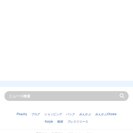
Peachy
ブログ
ショッピング
バンク
みんかぶ
みんかぶChoice
Kstyle
株探
プレスリリース