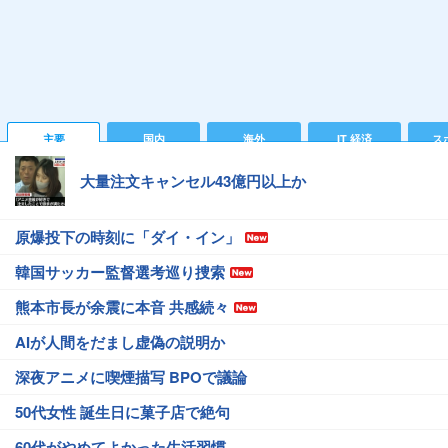
主要
国内
海外
IT 経済
ス
大量注文キャンセル43億円以上か
原爆投下の時刻に「ダイ・イン」
韓国サッカー監督選考巡り捜索
熊本市長が余震に本音 共感続々
AIが人間をだまし虚偽の説明か
深夜アニメに喫煙描写 BPOで議論
50代女性 誕生日に菓子店で絶句
60代がやめてよかった生活習慣