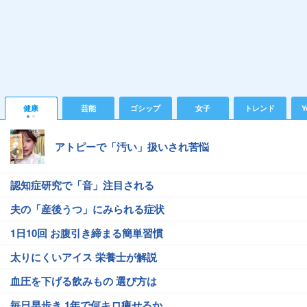
健康
芸能
ゴシップ
女子
トレンド
Y
アトピーで「汚い」扱いされ苦悩
認知症研究で「音」注目される
夫の「産後うつ」にみられる症状
1日10回 お腹引き締まる簡単習慣
太りにくいアイス 栄養士が解説
血圧を下げる飲みもの 選び方は
毎日早歩き 1年で何キロ痩せるか