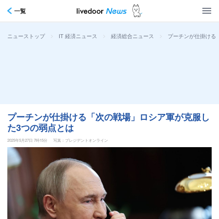
一覧
>
>
>
プーチンが仕掛ける
ニューストップ
IT 経済ニュース
経済総合ニュース
プーチンが仕掛ける「次の戦場」ロシア軍が克服し
た3つの弱点とは
2025年5月27日 7時15分
写真：プレジデントオンライン