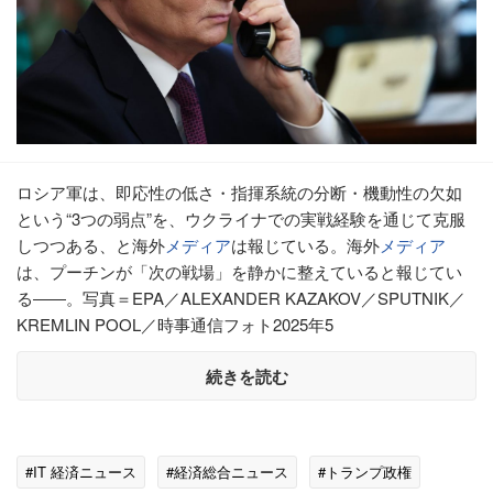
ロシア軍は、即応性の低さ・指揮系統の分断・機動性の欠如
という“3つの弱点”を、ウクライナでの実戦経験を通じて克服
しつつある、と海外
メディア
は報じている。海外
メディア
は、プーチンが「次の戦場」を静かに整えていると報じてい
る――。写真＝EPA／ALEXANDER KAZAKOV／SPUTNIK／
KREMLIN POOL／時事通信フォト2025年5
続きを読む
#IT 経済ニュース
#経済総合ニュース
#トランプ政権