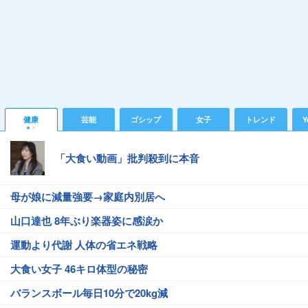
健康
芸能
ゴシップ
女子
トレンド
Y
「大食い動画」批判殺到に本音
母が娘に減量強要→家庭内別居へ
山口達也 8年ぶり楽器姿に感涙か
運動より代謝 人体の省エネ戦略
大食い女子 46キロ体型の秘密
バランスボール毎日10分で20kg減