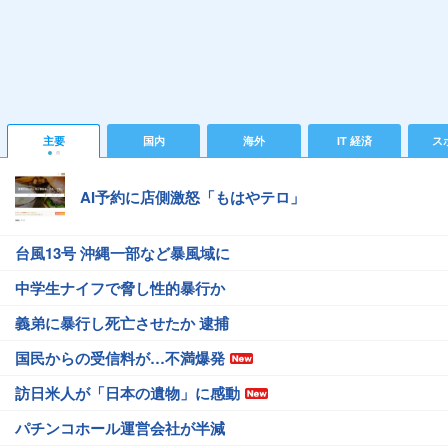
主要
国内
海外
IT 経済
ス
AI予約に店側激怒「もはやテロ」
台風13号 沖縄一部など暴風域に
中学生ナイフで脅し性的暴行か
義弟に暴行し死亡させたか 逮捕
国民からの受信料が…不満爆発
訪日米人が「日本の遺物」に感動
パチンコホール運営会社が半減