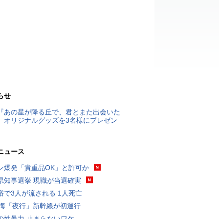
らせ
『あの星が降る丘で、君とまた出会いた
』オリジナルグッズを3名様にプレゼン
ニュース
ン爆発「貴重品OK」と許可か
県知事選挙 現職が当選確実
浴で3人が流される 1人死亡
東海「夜行」新幹線が初運行
の性暴力 止まらないワケ