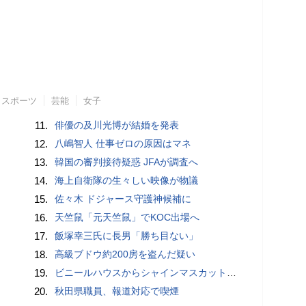
スポーツ
芸能
女子
11.
俳優の及川光博が結婚を発表
12.
八嶋智人 仕事ゼロの原因はマネ
13.
韓国の審判接待疑惑 JFAが調査へ
14.
海上自衛隊の生々しい映像が物議
15.
佐々木 ドジャース守護神候補に
16.
天竺鼠「元天竺鼠」でKOC出場へ
17.
飯塚幸三氏に長男「勝ち目ない」
18.
高級ブドウ約200房を盗んだ疑い
19.
ビニールハウスからシャインマスカット約200房を盗んだ疑い ネットで販売か 無職の男（42）逮捕 岡山県警
20.
秋田県職員、報道対応で喫煙