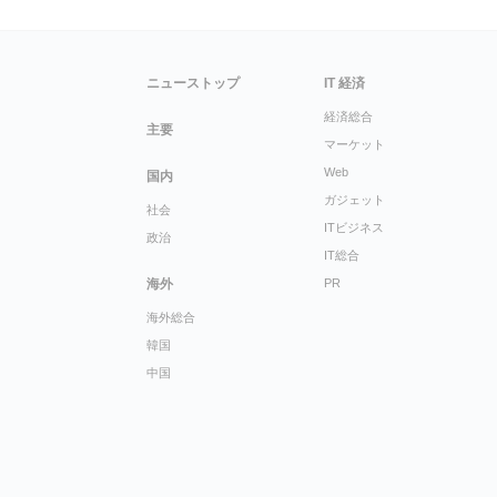
ニューストップ
IT 経済
経済総合
主要
マーケット
Web
国内
ガジェット
社会
ITビジネス
政治
IT総合
海外
PR
海外総合
韓国
中国