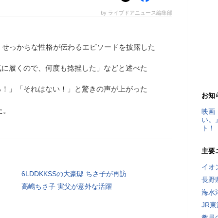
by ライブドアニュース編集部
、せっかちな性格が伝わるエピソードを披露した
気に履くので、何度も捻挫した」などと述べた
る！」「それはない！」と驚きの声が上がった
お知
た。
映画
い。
ト！
主要
イオ
6LDDKKSSの大豪邸 ちさ子が再訪
長野
高嶋ちさ子 実父が意外な活躍
海水
JR
教員