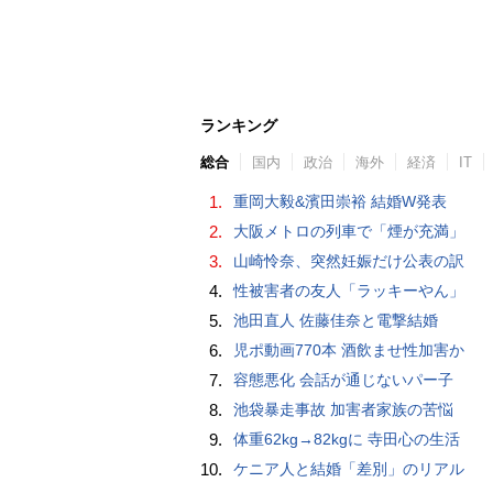
ランキング
総合
国内
政治
海外
経済
IT
1.
重岡大毅&濱田崇裕 結婚W発表
2.
大阪メトロの列車で「煙が充満」
3.
山崎怜奈、突然妊娠だけ公表の訳
4.
性被害者の友人「ラッキーやん」
5.
池田直人 佐藤佳奈と電撃結婚
6.
児ポ動画770本 酒飲ませ性加害か
7.
容態悪化 会話が通じないパー子
8.
池袋暴走事故 加害者家族の苦悩
9.
体重62kg→82kgに 寺田心の生活
10.
ケニア人と結婚「差別」のリアル