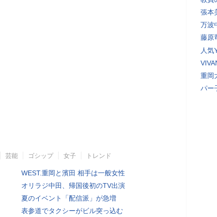
張本
万波
藤原
人気Y
VI
重岡
パー
芸能
ゴシップ
女子
トレンド
WEST.重岡と濱田 相手は一般女性
オリラジ中田、帰国後初のTV出演
夏のイベント「配信派」が急増
表参道でタクシーがビル突っ込む