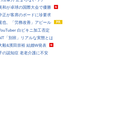
美和が卓球の国際大会で優勝
中正が客席のボードに珍要求
竜也、「労務改善」アピール
ouTuber 白ビキニ加工否定
VANT「別班」リアルな実態とは
大毅&濱田崇裕 結婚W発表
子の認知症 老老介護に不安