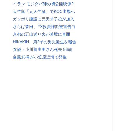
イラン モジタバ師の初公開映像?
天竺鼠「元天竺鼠」でKOC出場へ
ガッポリ建設に元天才子役が加入
さらば森田、FX投資詐欺被害告白
京都の五山送り火が苦境に直面
HIKAKIN、第2子の男児誕生を報告
女優・小川眞由美さん死去 86歳
台風16号が小笠原近海で発生