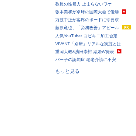
教員の性暴力 止まらないワケ
張本美和が卓球の国際大会で優勝
万波中正が客席のボードに珍要求
藤原竜也、「労務改善」アピール
人気YouTuber 白ビキニ加工否定
VIVANT「別班」リアルな実態とは
重岡大毅&濱田崇裕 結婚W発表
パー子の認知症 老老介護に不安
もっと見る