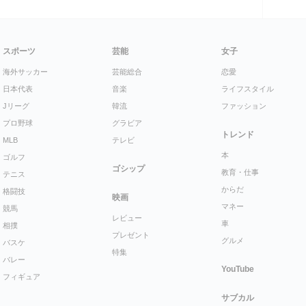
スポーツ
芸能
女子
海外サッカー
芸能総合
恋愛
日本代表
音楽
ライフスタイル
Jリーグ
韓流
ファッション
プロ野球
グラビア
トレンド
MLB
テレビ
本
ゴルフ
ゴシップ
教育・仕事
テニス
からだ
格闘技
映画
マネー
競馬
レビュー
車
相撲
プレゼント
グルメ
バスケ
特集
バレー
YouTube
フィギュア
サブカル