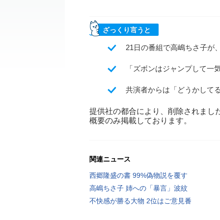
ざっくり言うと
21日の番組で高嶋ちさ子が
「ズボンはジャンプして一
共演者からは「どうかして
提供社の都合により、削除されまし
概要のみ掲載しております。
関連ニュース
西郷隆盛の書 99%偽物説を覆す
高嶋ちさ子 姉への「暴言」波紋
不快感が勝る大物 2位はご意見番