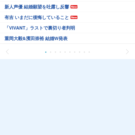
新人声優 結婚願望を吐露し反響
有吉 いまだに後悔していること
「VIVANT」ラストで裏切り者判明
重岡大毅&濱田崇裕 結婚W発表