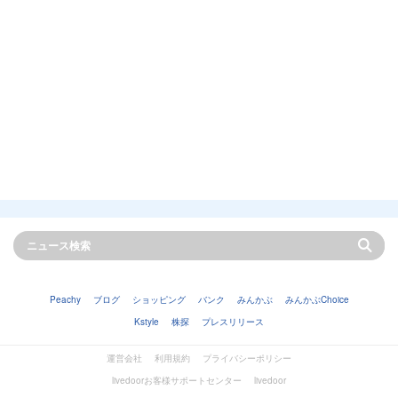
Peachy
ブログ
ショッピング
バンク
みんかぶ
みんかぶChoice
Kstyle
株探
プレスリリース
運営会社
利用規約
プライバシーポリシー
livedoorお客様サポートセンター
livedoor