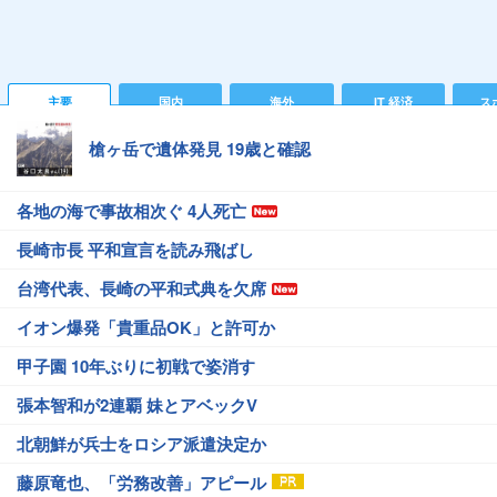
主要
国内
海外
IT 経済
ス
槍ヶ岳で遺体発見 19歳と確認
各地の海で事故相次ぐ 4人死亡
長崎市長 平和宣言を読み飛ばし
台湾代表、長崎の平和式典を欠席
イオン爆発「貴重品OK」と許可か
甲子園 10年ぶりに初戦で姿消す
張本智和が2連覇 妹とアベックV
北朝鮮が兵士をロシア派遣決定か
藤原竜也、「労務改善」アピール