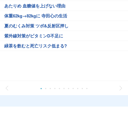
あたりめ 血糖値を上げない理由
体重62kg→82kgに 寺田心の生活
夏のむくみ対策 ツボ&反射区押し
紫外線対策がビタミンD不足に
緑茶を飲むと死亡リスク低まる?