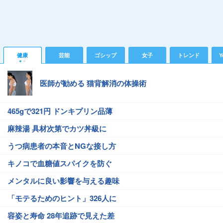
健康
芸能
ゴシップ
女子
トレンド
Y
医師が勧める 猫背解消の体操術
465gで321円 ドンキプリン品薄
麻辣湯 具材次第でカツ丼級に
うつ病患者の本音とNGな接し方
キノコで血糖値スパイクを防ぐ
メンタルに良い影響を与える趣味
「モテるためのヒント」326人に
容姿と寿命 28年追跡で見えた差