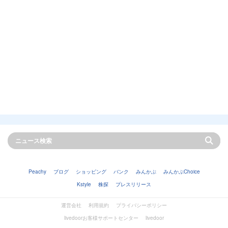
Peachy
ブログ
ショッピング
バンク
みんかぶ
みんかぶChoice
Kstyle
株探
プレスリリース
運営会社
利用規約
プライバシーポリシー
livedoorお客様サポートセンター
livedoor