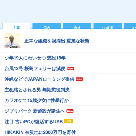
主要
国内
海外
IT 経済
ス
正常な組織を誤摘出 重篤な状態
少年19人にわいせつ 懲役15年
台風13号 桜島フェリーは減便
沖縄などでJAPANローミング提供
主犯格とされる男 無期懲役判決
カラオケで15歳少女に性暴行か
ジブリパーク 新施設が誕生へ
注目 古いPCが復活するUSB
HIKAKIN 被災地に2000万円を寄付