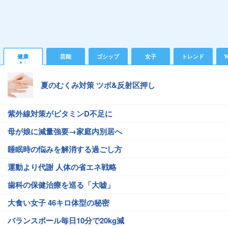
健康
芸能
ゴシップ
女子
トレンド
Y
夏のむくみ対策 ツボ&反射区押し
紫外線対策がビタミンD不足に
母が娘に減量強要→家庭内別居へ
睡眠時の悩みを解消する過ごし方
運動より代謝 人体の省エネ戦略
歯科の保健治療を巡る「大嘘」
大食い女子 46キロ体型の秘密
バランスボール毎日10分で20kg減