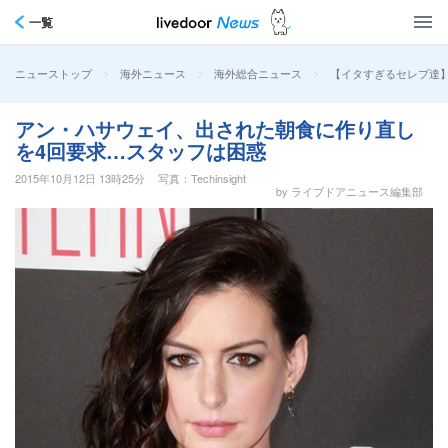
一覧
>
>
>
【イタすぎるセレブ達
ニューストップ
海外ニュース
海外総合ニュース
アン・ハサウェイ、出された朝食に作り直し
を4回要求…スタッフは困惑
2015年10月12日 13時25分
写真：Techinsight
by ライブドアニュース編集部