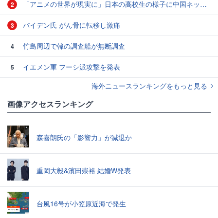
「アニメの世界が現実に」日本の高校生の様子に中国ネット「青春」「うらやましい」
2
バイデン氏 がん骨に転移し激痛
3
竹島周辺で韓の調査船が無断調査
4
イエメン軍 フーシ派攻撃を発表
5
海外ニュースランキングをもっと見る
画像アクセスランキング
森喜朗氏の「影響力」が減退か
重岡大毅&濱田崇裕 結婚W発表
台風16号が小笠原近海で発生