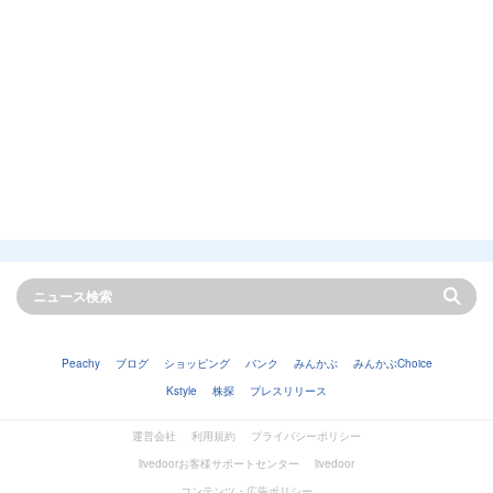
Peachy
ブログ
ショッピング
バンク
みんかぶ
みんかぶChoice
Kstyle
株探
プレスリリース
運営会社
利用規約
プライバシーポリシー
livedoorお客様サポートセンター
livedoor
コンテンツ・広告ポリシー