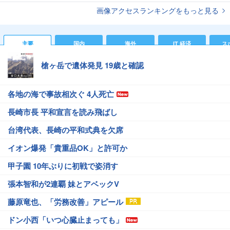
画像アクセスランキングをもっと見る
主要
国内
海外
IT 経済
ス
槍ヶ岳で遺体発見 19歳と確認
各地の海で事故相次ぐ 4人死亡
長崎市長 平和宣言を読み飛ばし
台湾代表、長崎の平和式典を欠席
イオン爆発「貴重品OK」と許可か
甲子園 10年ぶりに初戦で姿消す
張本智和が2連覇 妹とアベックV
藤原竜也、「労務改善」アピール
ドン小西「いつ心臓止まっても」