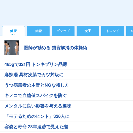
健康
芸能
ゴシップ
女子
トレンド
Y
医師が勧める 猫背解消の体操術
465gで321円 ドンキプリン品薄
麻辣湯 具材次第でカツ丼級に
うつ病患者の本音とNGな接し方
キノコで血糖値スパイクを防ぐ
メンタルに良い影響を与える趣味
「モテるためのヒント」326人に
容姿と寿命 28年追跡で見えた差