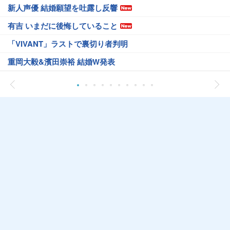
新人声優 結婚願望を吐露し反響
有吉 いまだに後悔していること
「VIVANT」ラストで裏切り者判明
重岡大毅&濱田崇裕 結婚W発表