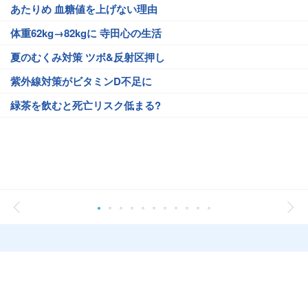
あたりめ 血糖値を上げない理由
体重62kg→82kgに 寺田心の生活
夏のむくみ対策 ツボ&反射区押し
紫外線対策がビタミンD不足に
緑茶を飲むと死亡リスク低まる?