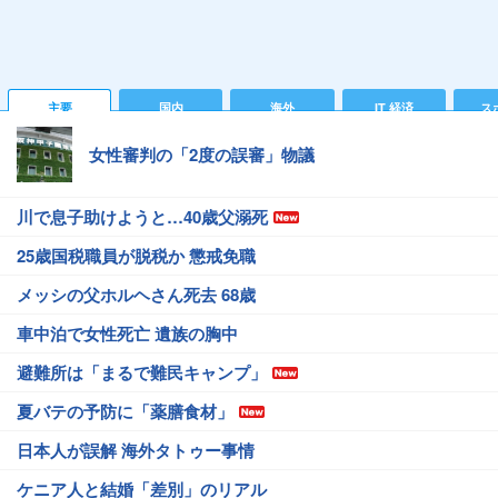
主要
国内
海外
IT 経済
ス
女性審判の「2度の誤審」物議
川で息子助けようと…40歳父溺死
25歳国税職員が脱税か 懲戒免職
メッシの父ホルヘさん死去 68歳
車中泊で女性死亡 遺族の胸中
避難所は「まるで難民キャンプ」
夏バテの予防に「薬膳食材」
日本人が誤解 海外タトゥー事情
ケニア人と結婚「差別」のリアル