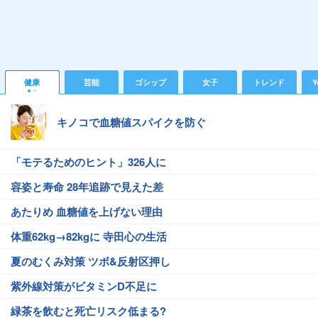
健康
芸能
ゴシップ
女子
トレンド
Y
キノコで血糖値スパイクを防ぐ
「モテるためのヒント」326人に
容姿と寿命 28年追跡で見えた差
あたりめ 血糖値を上げない理由
体重62kg→82kgに 寺田心の生活
夏のむくみ対策 ツボ&反射区押し
紫外線対策がビタミンD不足に
緑茶を飲むと死亡リスク低まる?