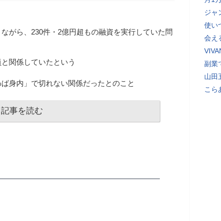
ジャ
使い
ながら、230件・2億円超もの融資を実行していた問
会え
VI
員と関係していたという
副業
山田
わば身内」で切れない関係だったとのこと
こら
記事を読む