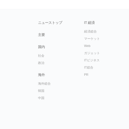
ニューストップ
IT 経済
経済総合
主要
マーケット
Web
国内
ガジェット
社会
ITビジネス
政治
IT総合
海外
PR
海外総合
韓国
中国