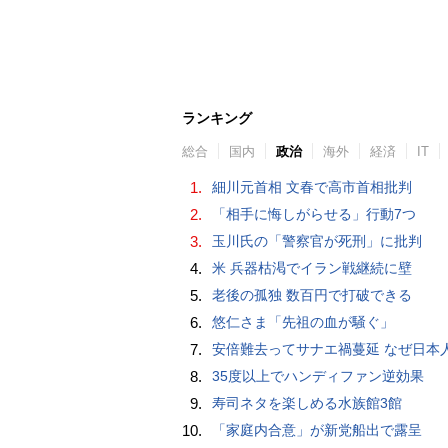
ランキング
総合
国内
政治
海外
経済
IT
1.
細川元首相 文春で高市首相批判
2.
「相手に悔しがらせる」行動7つ
3.
玉川氏の「警察官が死刑」に批判
4.
米 兵器枯渇でイラン戦継続に壁
5.
老後の孤独 数百円で打破できる
6.
悠仁さま「先祖の血が騒ぐ」
7.
安倍難去ってサナエ禍蔓延 なぜ日本人は妙ちくりんな女に騙されてしまったのか（
8.
35度以上でハンディファン逆効果
9.
寿司ネタを楽しめる水族館3館
10.
「家庭内合意」が新党船出で露呈