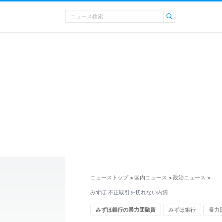
ニューストップ
国内ニュース
政治ニュース
>
>
>
みずほ 不正取引を切れない内情
みずほ銀行の暴力団融資
みずほ銀行
暴力