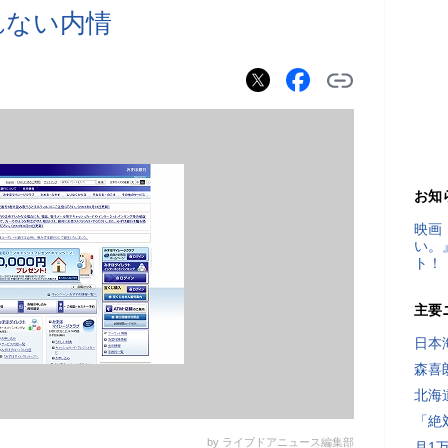
れない内情
お知
映画
い。
ト！
主要
日本
森喜
北海
「絶
by ライブドアニュース編集部
月1