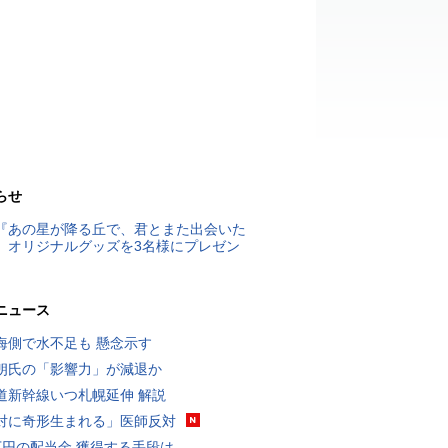
らせ
『あの星が降る丘で、君とまた出会いた
』オリジナルグッズを3名様にプレゼン
ニュース
海側で水不足も 懸念示す
朗氏の「影響力」が減退か
道新幹線いつ札幌延伸 解説
対に奇形生まれる」医師反対
万円の配当金 獲得する手段は