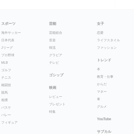
スポーツ
芸能
女子
海外サッカー
芸能総合
恋愛
日本代表
音楽
ライフスタイル
Jリーグ
韓流
ファッション
プロ野球
グラビア
トレンド
MLB
テレビ
本
ゴルフ
ゴシップ
教育・仕事
テニス
からだ
格闘技
映画
マネー
競馬
レビュー
車
相撲
プレゼント
グルメ
バスケ
特集
バレー
YouTube
フィギュア
サブカル