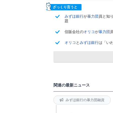
ざっくり言うと
みずほ銀行
が
暴力団
員と知り
題
信販会社の
オリコ
が
暴力団
オリコ
と
みずほ銀行
は「い
関連の最新ニュース
みずほ銀行の暴力団融資