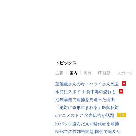
トピックス
主要
国内
海外
IT 経済
スポーツ
蓮池薫さんの母・ハツイさん死去
水筒にスポドリ 食中毒の恐れも
池袋暴走で逮捕を見送った理由
「絶対に奇形生まれる」医師反対
dアニメストア 名言広告が話題
卵パック盗んだ元五輪代表を逮捕
NHKでの性加害問題 国会で追及か