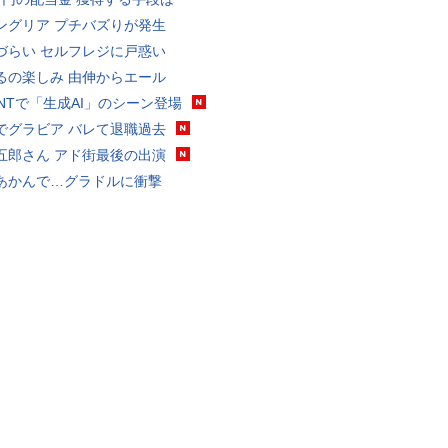
ングリア プチバズりが発生
づらい セルフレジに戸惑い
るの楽しみ 由伸からエール
VANTで「生成AI」のシーン登場
でグラビア バレて退職過去
五郎さん アド街最後の出演
あかんで…グラドルに衝撃