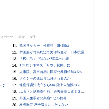
スポーツ
芸能
女子
11.
韓国サッカー「性接待」SNS紛糾
12.
韓国船が竹島周辺で海洋調査か、日本抗議
13.
「広い島」ではない?広島の由来
14.
TOHOシネマズ「サウナ状態」に
15.
人事院、高市首相に国家公務員給与3.5％超の大幅ベースアップを勧告
16.
タクシーの遠回りは許されるのか
適菜収）
17.
秘密保護法成立から5年 陸上自衛隊のスパイ組織「別班」暴いたベテラン記者が警鐘 - BLOGOS編集部
18.
ふるさと納税寄付額、過去最高１兆３３１４億円…住民税控除額最大は横浜市の３７３億円
19.
外国人犯罪者の巣窟? ビル摘発
20.
枝野氏妻 息子議員にしたくない