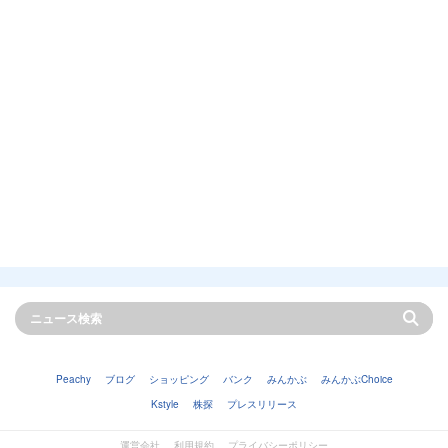
Peachy
ブログ
ショッピング
バンク
みんかぶ
みんかぶChoice
Kstyle
株探
プレスリリース
運営会社
利用規約
プライバシーポリシー