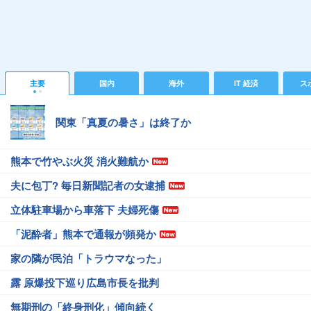
主要
国内
海外
IT 経済
ス
関東「真夏の暑さ」は終了か
熊本で竹やぶ火災 消火難航か
夫に包丁? 毎日新聞記者の女逮捕
立体駐車場から車落下 夫婦死傷
「泥酔者」熊本で通報が頻発か
家の隣が民泊「トラウマなった」
露 原爆投下巡り広島市長を批判
無期刑の「終身刑化」傾向続く