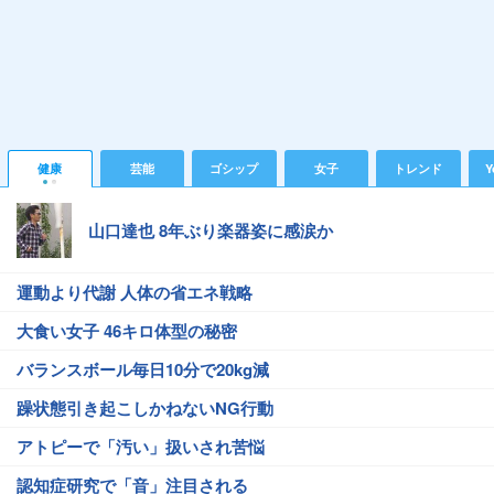
健康
芸能
ゴシップ
女子
トレンド
Y
山口達也 8年ぶり楽器姿に感涙か
運動より代謝 人体の省エネ戦略
大食い女子 46キロ体型の秘密
バランスボール毎日10分で20kg減
躁状態引き起こしかねないNG行動
アトピーで「汚い」扱いされ苦悩
認知症研究で「音」注目される