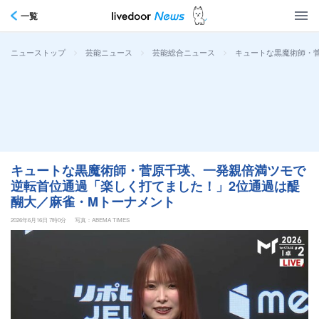
一覧
>
>
>
キュートな黒魔術師・
ニューストップ
芸能ニュース
芸能総合ニュース
キュートな黒魔術師・菅原千瑛、一発親倍満ツモで
逆転首位通過「楽しく打てました！」2位通過は醍
醐大／麻雀・Mトーナメント
2026年6月16日 7時0分
写真：ABEMA TIMES