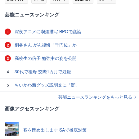
#麻雀
芸能ニュースランキング
深夜アニメに喫煙描写 BPOで議論
1
桐谷さん がん後悔「千円位」か
2
高校生の信子 勉強中の姿を公開
3
30代で祖母 交際1カ月で妊娠
4
ちいかわ新グッズ説明文に「闇」
5
芸能ニュースランキングをもっと見る
画像アクセスランキング
客を閉め出します SAで徹底対策