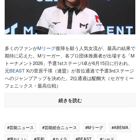
多くのファンが
Mリーグ
復帰を願う人気女流が、最高の結果で
期待に応えた。Mリーガー、各プロ団体推薦者が出場する「M
トーナメント2026」予選1stステージI卓が6月15日に行われ、
元
BEAST
Xの菅原千瑛（連盟）が首位通過で予選3rdステージ
へのジャンプアップを決めた。2位通過は醍醐大（セガサミー
フェニックス・最高位戦）
続きを読む
#芸能ニュース
#芸能総合ニュース
#Mリーグ
#ABEMA
#懐かしい
#平和
#カメラ
#BEAST
#シード