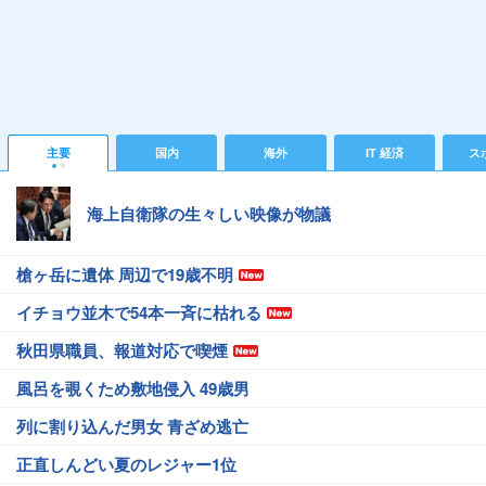
主要
国内
海外
IT 経済
ス
海上自衛隊の生々しい映像が物議
槍ヶ岳に遺体 周辺で19歳不明
イチョウ並木で54本一斉に枯れる
秋田県職員、報道対応で喫煙
風呂を覗くため敷地侵入 49歳男
列に割り込んだ男女 青ざめ逃亡
正直しんどい夏のレジャー1位