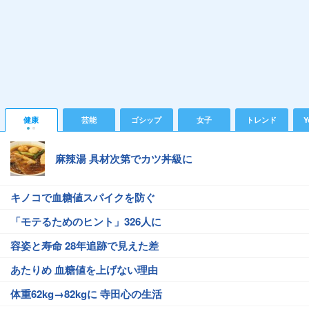
健康
芸能
ゴシップ
女子
トレンド
Y
麻辣湯 具材次第でカツ丼級に
キノコで血糖値スパイクを防ぐ
「モテるためのヒント」326人に
容姿と寿命 28年追跡で見えた差
あたりめ 血糖値を上げない理由
体重62kg→82kgに 寺田心の生活