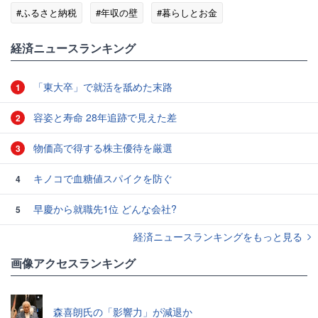
#ふるさと納税
#年収の壁
#暮らしとお金
経済ニュースランキング
「東大卒」で就活を舐めた末路
1
容姿と寿命 28年追跡で見えた差
2
物価高で得する株主優待を厳選
3
キノコで血糖値スパイクを防ぐ
4
早慶から就職先1位 どんな会社?
5
経済ニュースランキングをもっと見る
画像アクセスランキング
森喜朗氏の「影響力」が減退か