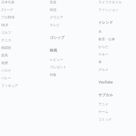
日本代表
音楽
ライフスタイル
Jリーグ
韓流
ファッション
プロ野球
グラビア
トレンド
MLB
テレビ
本
ゴルフ
ゴシップ
教育・仕事
テニス
からだ
格闘技
映画
マネー
競馬
レビュー
車
相撲
プレゼント
グルメ
バスケ
特集
バレー
YouTube
フィギュア
サブカル
アニメ
ゲーム
コミック