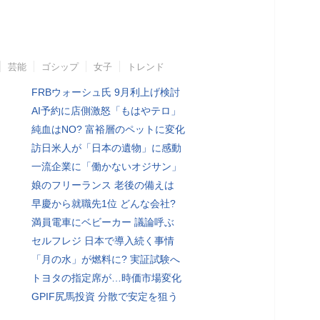
芸能
ゴシップ
女子
トレンド
FRBウォーシュ氏 9月利上げ検討
AI予約に店側激怒「もはやテロ」
純血はNO? 富裕層のペットに変化
訪日米人が「日本の遺物」に感動
一流企業に「働かないオジサン」
娘のフリーランス 老後の備えは
早慶から就職先1位 どんな会社?
満員電車にベビーカー 議論呼ぶ
セルフレジ 日本で導入続く事情
「月の水」が燃料に? 実証試験へ
トヨタの指定席が…時価市場変化
GPIF尻馬投資 分散で安定を狙う