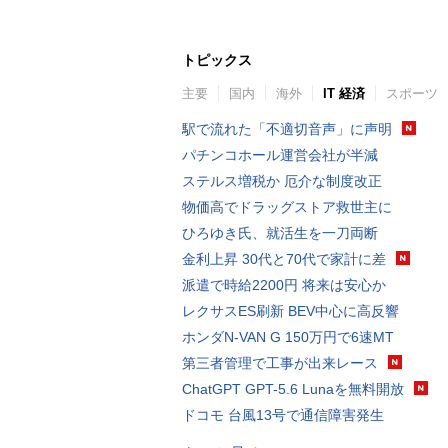
トピックス
主要
国内
海外
IT 経済
スポーツ
駅で流れた「不適切音声」に声明
パチンコホール運営会社が半減
ステルス増税か 厄介な制度改正
物価高でドラッグストア救世主に
ひろゆき氏、就活生を一刀両断
金利上昇 30代と70代で家計に差
派遣で時給2200円 将来は安心か
レクサスES刷新 BEV中心に高反響
ホンダN-VAN G 150万円で6速MT
第三者管理で工事が出来レース
ChatGPT GPT-5.6 Lunaを無料開放
ドコモ 台風13号で通信障害発生