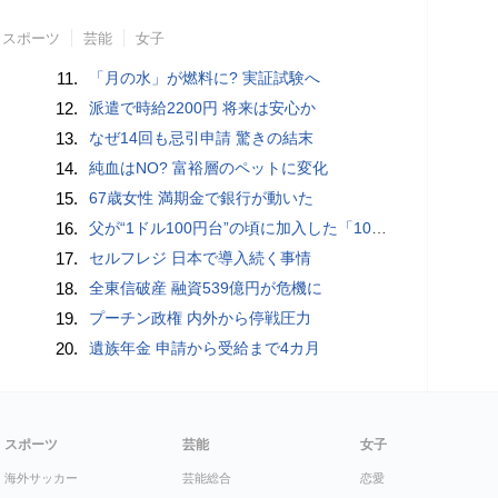
スポーツ
芸能
女子
11.
「月の水」が燃料に? 実証試験へ
12.
派遣で時給2200円 将来は安心か
13.
なぜ14回も忌引申請 驚きの結末
14.
純血はNO? 富裕層のペットに変化
15.
67歳女性 満期金で銀行が動いた
16.
父が“1ドル100円台”の頃に加入した「1000万円の外貨建て保険」が、円安で「評価額1610万円」に…“相続税額”はいくら増えますか？ 死後も税金が動くケースとは
17.
セルフレジ 日本で導入続く事情
18.
全東信破産 融資539億円が危機に
19.
プーチン政権 内外から停戦圧力
20.
遺族年金 申請から受給まで4カ月
スポーツ
芸能
女子
海外サッカー
芸能総合
恋愛