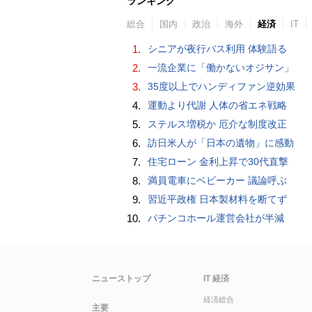
ランキング
総合
国内
政治
海外
経済
IT
1.
シニアが夜行バス利用 体験語る
2.
一流企業に「働かないオジサン」
3.
35度以上でハンディファン逆効果
4.
運動より代謝 人体の省エネ戦略
5.
ステルス増税か 厄介な制度改正
6.
訪日米人が「日本の遺物」に感動
7.
住宅ローン 金利上昇で30代直撃
8.
満員電車にベビーカー 議論呼ぶ
9.
習近平政権 日本製材料を断てず
10.
パチンコホール運営会社が半減
ニューストップ
IT 経済
経済総合
主要