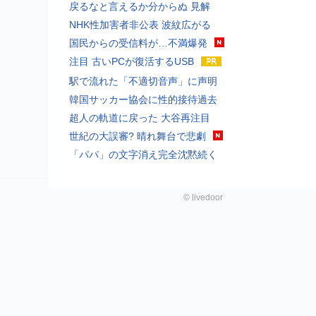
戻るなと言えるか分からぬ 見解
NHK性加害者非公表 波紋広がる
国民からの受信料が…不満爆発
注目 古いPCが復活するUSB
駅で流れた「不適切音声」に声明
韓国サッカー協会に性的接待過去
超人の軌道に戻った 大谷再注目
世紀の大誤審? 晴れ舞台で悲劇
「パパ」の文字消え完全沈黙続く
©
livedoor