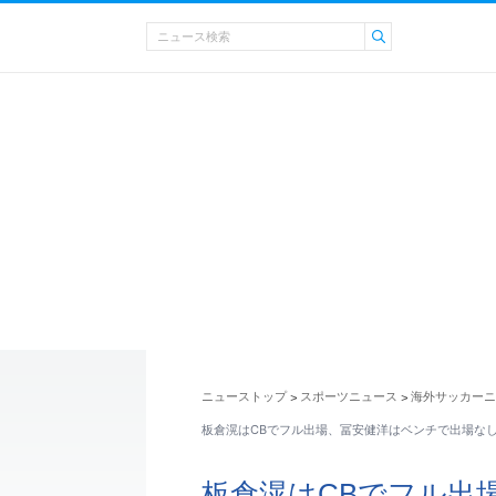
ニューストップ
スポーツニュース
海外サッカーニ
>
>
板倉滉はCBでフル出場、冨安健洋はベンチで出場なし
板倉滉はCBでフル出