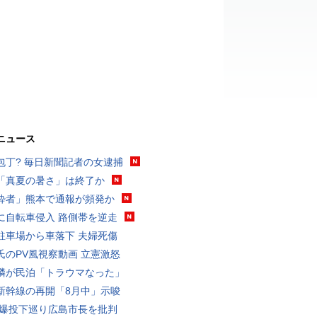
ニュース
包丁? 毎日新聞記者の女逮捕
「真夏の暑さ」は終了か
酔者」熊本で通報が頻発か
に自転車侵入 路側帯を逆走
駐車場から車落下 夫婦死傷
氏のPV風視察動画 立憲激怒
隣が民泊「トラウマなった」
新幹線の再開「8月中」示唆
原爆投下巡り広島市長を批判