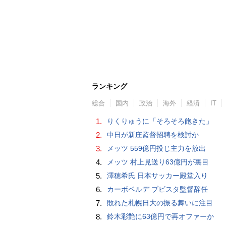
ランキング
総合
国内
政治
海外
経済
IT
1.
りくりゅうに「そろそろ飽きた」
2.
中日が新庄監督招聘を検討か
3.
メッツ 559億円投じ主力を放出
4.
メッツ 村上見送り63億円が裏目
5.
澤穂希氏 日本サッカー殿堂入り
6.
カーボベルデ ブビスタ監督辞任
7.
敗れた札幌日大の振る舞いに注目
8.
鈴木彩艶に63億円で再オファーか