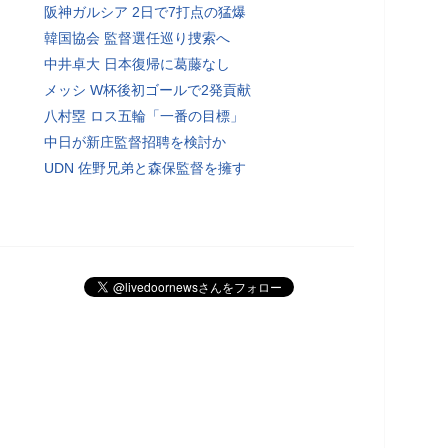
阪神ガルシア 2日で7打点の猛爆
韓国協会 監督選任巡り捜索へ
中井卓大 日本復帰に葛藤なし
メッシ W杯後初ゴールで2発貢献
八村塁 ロス五輪「一番の目標」
中日が新庄監督招聘を検討か
UDN 佐野兄弟と森保監督を擁す