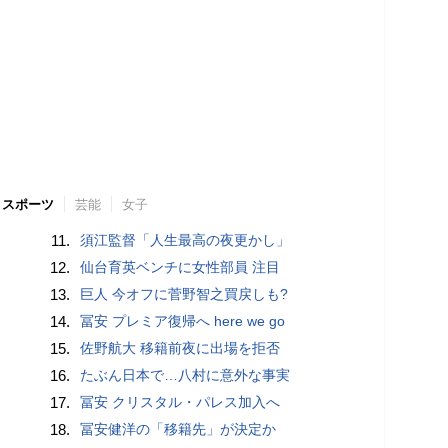
スポーツ
芸能
女子
11.
須江監督「人生最高の夜更かし」
12.
仙台育英ベンチに女性部員 注目
13.
巨人 今オフに菅野智之買戻しも?
14.
冨安 プレミア復帰へ here we go
15.
佐野航大 移籍前夜に出場を拒否
16.
たぶん日本で…八村に意外な事実
17.
冨安 クリスタル・パレス加入へ
18.
冨安健洋の「移籍先」が決定か