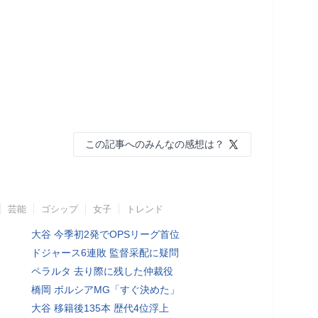
この記事へのみんなの感想は？
芸能
ゴシップ
女子
トレンド
大谷 今季初2発でOPSリーグ首位
ドジャース6連敗 監督采配に疑問
ペラルタ 去り際に残した仲裁役
橋岡 ボルシアMG「すぐ決めた」
大谷 移籍後135本 歴代4位浮上