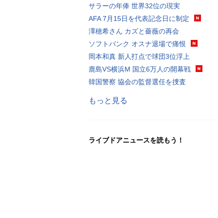
サラーの年俸 世界32位の現実
AFA 7月15日を代表記念日に制定
澤穂希さん カズと薔薇の再会
ソフトバンク オスナ退場で痛恨
岡本和真 新人打点で球団3位浮上
鹿島VS横浜M 国立6万人の開幕戦
韓国警察 協会の監督選任を捜査
もっと見る
ライブドアニュースを読もう！