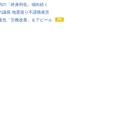
刑の「終身刑化」傾向続く
の議長 地震巡り不謹慎発言
竜也「労務改善」をアピール