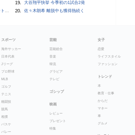
19.
大谷翔平快挙 今季初の1試合2発
”時代
20.
佐々木朗希 離脱中も獲得熱続く
スポーツ
芸能
女子
海外サッカー
芸能総合
恋愛
日本代表
音楽
ライフスタイル
Jリーグ
韓流
ファッション
プロ野球
グラビア
トレンド
MLB
テレビ
本
ゴルフ
ゴシップ
教育・仕事
テニス
からだ
格闘技
映画
マネー
競馬
レビュー
車
相撲
プレゼント
グルメ
バスケ
特集
バレー