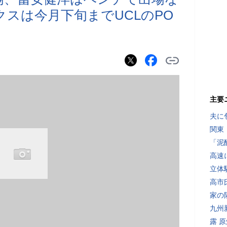
クスは今月下旬までUCLのPO
主要
夫に
関東
「泥
高速
立体
高市
家の
九州
露 