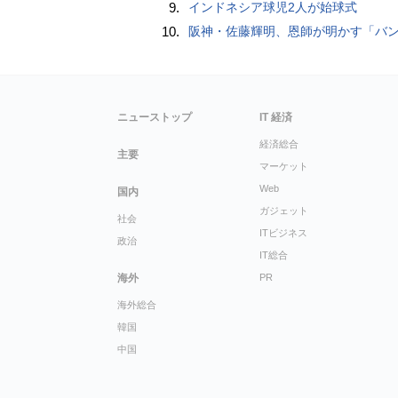
9.
インドネシア球児2人が始球式
10.
阪神・佐藤輝明、恩師が明かす「バント拒否でホームラン」の“やんちゃ坊主
ニューストップ
IT 経済
経済総合
主要
マーケット
Web
国内
ガジェット
社会
ITビジネス
政治
IT総合
海外
PR
海外総合
韓国
中国