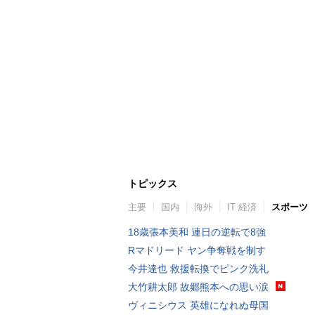
トピックス
主要
国内
海外
IT 経済
スポーツ
18歳張本美和 連日の逆転で8強
Rマドリード ヤン争奪戦を制す
今井達也 救援転換でピンク洗礼
大竹耕太郎 故郷熊本への思い涙
ヴィニシウス 英雄になれぬ母国