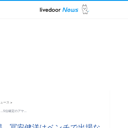
ュース
>
…5位確定のアヤ…
場、冨安健洋はベンチで出場な