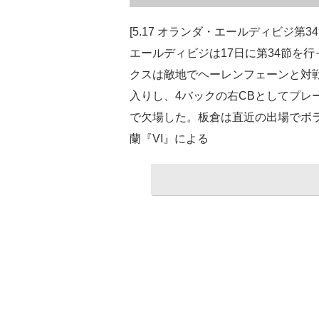
[5.17 オランダ・エールディビジ第3
エールディビジは17日に第34節を
クスは敵地でヘーレンフェーンと対戦
入りし、4バックの右CBとしてプレ
で欠場した。板倉は直近の出場でボ
蘭『VI』による