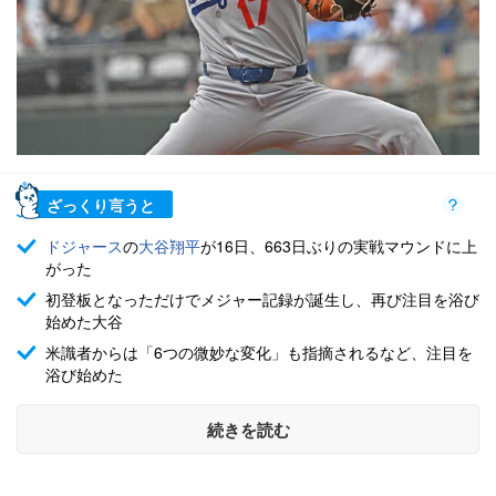
ざっくり言うと
ドジャース
の
大谷翔平
が16日、663日ぶりの実戦マウンドに上
がった
初登板となっただけでメジャー記録が誕生し、再び注目を浴び
始めた大谷
米識者からは「6つの微妙な変化」も指摘されるなど、注目を
浴び始めた
続きを読む