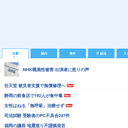
主要
国内
海外
IT 経済
ス
NHK職員性被害 出演者に怒りの声
任天堂 被災者支援で無償修理へ
静岡の飲食店で192人が食中毒
女性はねる「無呼吸」治療せず
司法試験 受験者のPC不具合247件
福岡の議長 地震巡り不謹慎発言