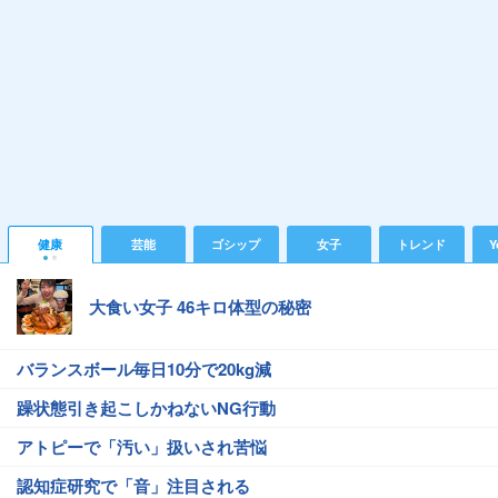
健康
芸能
ゴシップ
女子
トレンド
Y
大食い女子 46キロ体型の秘密
バランスボール毎日10分で20kg減
躁状態引き起こしかねないNG行動
アトピーで「汚い」扱いされ苦悩
認知症研究で「音」注目される