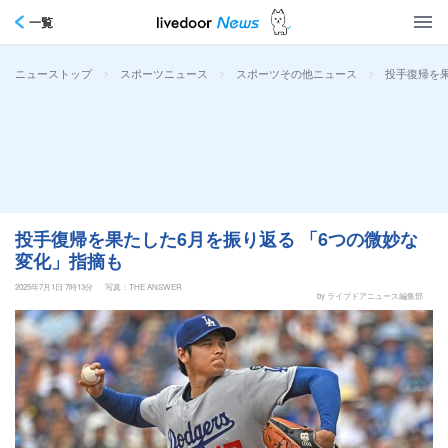
一覧
>
>
>
投手復帰を果
ニューストップ
スポーツニュース
スポーツその他ニュース
投手復帰を果たした6月を振り返る 「6つの微妙な
変化」指摘も
2025年7月1日 7時13分
写真：THE ANSWER
by ライブドアニュース編集部