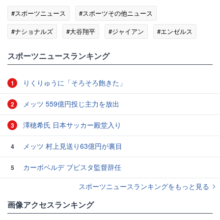
#スポーツニュース
#スポーツその他ニュース
#ナショナルズ
#大谷翔平
#ジャイアン
#エンゼルス
#ドジャース
#チャド
スポーツニュースランキング
りくりゅうに「そろそろ飽きた」
1
メッツ 559億円投じ主力を放出
2
澤穂希氏 日本サッカー殿堂入り
3
メッツ 村上見送り63億円が裏目
4
カーボベルデ ブビスタ監督辞任
5
スポーツニュースランキングをもっと見る
画像アクセスランキング