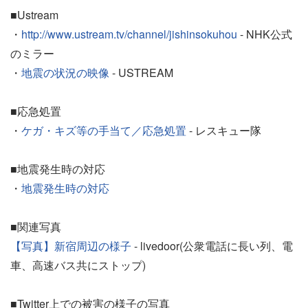
■Ustream
・
http://www.ustream.tv/channel/jishinsokuhou
- NHK公式
のミラー
・
地震の状況の映像
- USTREAM
■応急処置
・
ケガ・キズ等の手当て／応急処置
- レスキュー隊
■地震発生時の対応
・
地震発生時の対応
■関連写真
【写真】新宿周辺の様子
- livedoor(公衆電話に長い列、電
車、高速バス共にストップ)
■Twitter上での被害の様子の写真