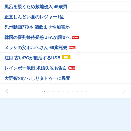
風呂を覗くため敷地侵入 49歳男
正直しんどい夏のレジャー1位
児ポ動画770本 酒飲ませ性加害か
韓国の審判接待疑惑 JFAが調査へ
メッシの父ホルヘさん 68歳死去
注目 古いPCが復活するUSB
レインボー池田 求婚失敗も告白
大野智のびっしりタトゥーに異変