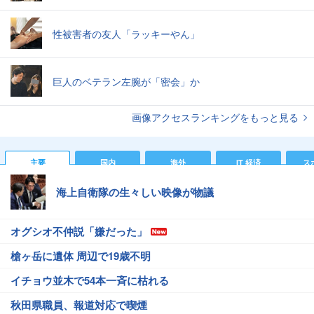
性被害者の友人「ラッキーやん」
巨人のベテラン左腕が「密会」か
画像アクセスランキングをもっと見る
主要
国内
海外
IT 経済
ス
海上自衛隊の生々しい映像が物議
オグシオ不仲説「嫌だった」
槍ヶ岳に遺体 周辺で19歳不明
イチョウ並木で54本一斉に枯れる
秋田県職員、報道対応で喫煙