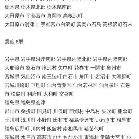
栃木県 栃木県北部 栃木県南部
大田原市 宇都宮市 真岡市 高根沢町
大田原市湯津上 宇都宮市白沢町 真岡市石島 高根沢町石末
震度 6弱
岩手県 岩手県沿岸南部 岩手県内陸北部 岩手県内陸南部
大船渡市 釜石市 滝沢村 矢巾町 花巻市 一関市 奥州市
宮城県 気仙沼市 南三陸町 白石市 角田市 岩沼市 大河原町
宮城川崎町 亘理町 仙台青葉区 仙台若林区 仙台泉区 石巻
市 松島町 利府町 大和町 富谷町
福島県 福島県会津
郡山市 桑折町 国見町 川俣町 西郷村 中島村 矢吹町 棚倉町
玉川村 浅川町 小野町 田村市 福島伊達市 いわき市 相馬市
福島広野町 川内村 飯舘村 南相馬市 猪苗代町
茨城県 水戸市 高萩市 ひたちなか市 東海村 常陸大宮市 小