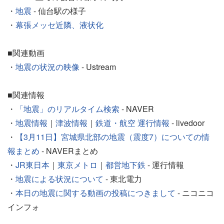
・
地震
- 仙台駅の様子
・
幕張メッセ近隣、液状化
■関連動画
・
地震の状況の映像
- Ustream
■関連情報
・
「地震」のリアルタイム検索
- NAVER
・
地震情報
｜
津波情報
｜
鉄道・航空 運行情報
- livedoor
・
【3月11日】宮城県北部の地震（震度7）についての情
報まとめ
- NAVERまとめ
・
JR東日本
｜
東京メトロ
｜
都営地下鉄
- 運行情報
・
地震による状況について
- 東北電力
・
本日の地震に関する動画の投稿につきまして
- ニコニコ
インフォ