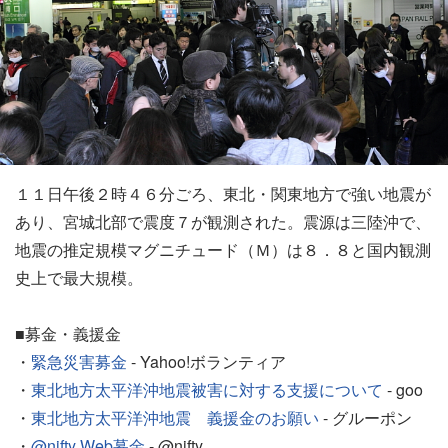
１１日午後２時４６分ごろ、東北・関東地方で強い地震が
あり、宮城北部で震度７が観測された。震源は三陸沖で、
地震の推定規模マグニチュード（Ｍ）は８．８と国内観測
史上で最大規模。
■募金・義援金
・
緊急災害募金
- Yahoo!ボランティア
・
東北地方太平洋沖地震被害に対する支援について
- goo
・
東北地方太平洋沖地震 義援金のお願い
- グルーポン
・
@nifty Web募金
- @nifty