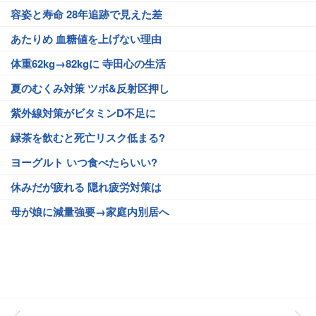
容姿と寿命 28年追跡で見えた差
あたりめ 血糖値を上げない理由
体重62kg→82kgに 寺田心の生活
夏のむくみ対策 ツボ&反射区押し
紫外線対策がビタミンD不足に
緑茶を飲むと死亡リスク低まる?
ヨーグルト いつ食べたらいい?
休みだが疲れる 隠れ疲労対策は
母が娘に減量強要→家庭内別居へ