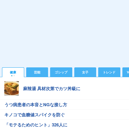
健康
芸能
ゴシップ
女子
トレンド
Y
麻辣湯 具材次第でカツ丼級に
うつ病患者の本音とNGな接し方
キノコで血糖値スパイクを防ぐ
「モテるためのヒント」326人に