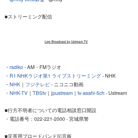
■ストリーミング配信
Live Broadcast by Ustream.TV
・
radiko
- AM・FMラジオ
・
R1 NHKラジオ第1 ライブストリーミング
- NHK
・
NHK
｜
フジテレビ
- ニコニコ動画
・
NHK-TV
｜
TBStv
｜
jpustream
｜
tv-asahi-5ch
- Ustream
■行方不明者についての電話相談窓口開設
・電話番号：022-221-2000 - 宮城県警
■災害用ブロードバンド伝言板