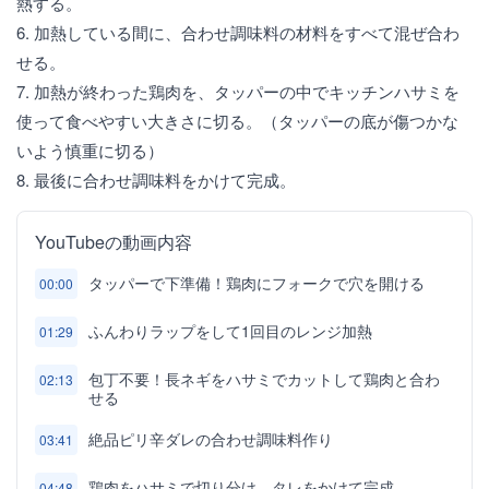
熱する。
6. 加熱している間に、合わせ調味料の材料をすべて混ぜ合わ
せる。
7. 加熱が終わった鶏肉を、タッパーの中でキッチンハサミを
使って食べやすい大きさに切る。（タッパーの底が傷つかな
いよう慎重に切る）
8. 最後に合わせ調味料をかけて完成。
YouTubeの動画内容
タッパーで下準備！鶏肉にフォークで穴を開ける
00:00
ふんわりラップをして1回目のレンジ加熱
01:29
包丁不要！長ネギをハサミでカットして鶏肉と合わ
02:13
せる
絶品ピリ辛ダレの合わせ調味料作り
03:41
鶏肉をハサミで切り分け、タレをかけて完成
04:48