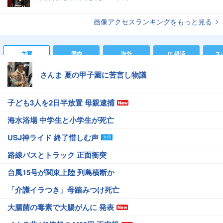
画像アクセスランキングをもっと見る
主要
国内
海外
IT 経済
ス
さんま 夏の甲子園に苦言し物議
子ども3人を2日半放置 母親逮捕
海水浴場 中学生と小学生が死亡
USJ神ライド 終了惜しむ声
路線バスとトラック 正面衝突
台風15号が関東上陸 列島横断か
「介護イラつき」母踏みつけ死亡
大腸菌の毒素で大腸がんに 発表