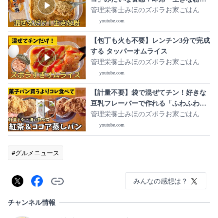
作り方
管理栄養士みほのズボラお家ごはん
youtube.com
【包丁も火も不要】レンチン3分で完成
する タッパーオムライス
管理栄養士みほのズボラお家ごはん
youtube.com
【計量不要】袋で混ぜてチン！好きな
豆乳フレーバーで作れる「ふわふわ豆
乳蒸しパン」紅茶＆ココアバージョン
管理栄養士みほのズボラお家ごはん
youtube.com
#グルメニュース
みんなの感想は？
チャンネル情報