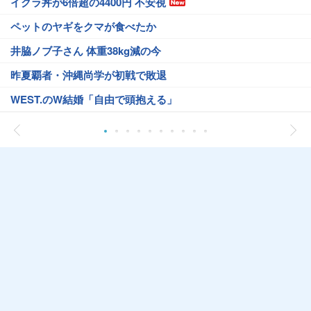
イクラ丼が6倍超の4400円 不安視
ペットのヤギをクマが食べたか
井脇ノブ子さん 体重38kg減の今
昨夏覇者・沖縄尚学が初戦で敗退
WEST.のW結婚「自由で頭抱える」