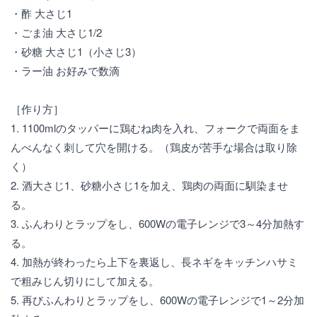
・酢 大さじ1
・ごま油 大さじ1/2
・砂糖 大さじ1（小さじ3）
・ラー油 お好みで数滴
［作り方］
1. 1100mlのタッパーに鶏むね肉を入れ、フォークで両面をま
んべんなく刺して穴を開ける。（鶏皮が苦手な場合は取り除
く）
2. 酒大さじ1、砂糖小さじ1を加え、鶏肉の両面に馴染ませ
る。
3. ふんわりとラップをし、600Wの電子レンジで3～4分加熱す
る。
4. 加熱が終わったら上下を裏返し、長ネギをキッチンハサミ
で粗みじん切りにして加える。
5. 再びふんわりとラップをし、600Wの電子レンジで1～2分加