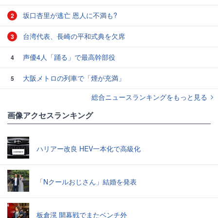
坂口杏里が逃亡 恩人に不満も?
2
台湾代表、長崎の平和式典を欠席
3
声優4人「踊る」で最高幹部役
4
大阪メトロの列車で「煙が充満」
5
総合ニュースランキングをもっと見る
画像アクセスランキング
ハリアー改良 HEV一本化で高級化
「Nクールおじさん」結婚を発表
板倉滉 開幕戦でまたベンチ外