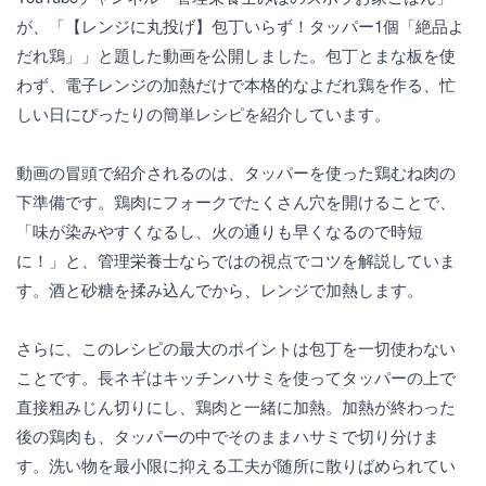
が、「【レンジに丸投げ】包丁いらず！タッパー1個「絶品よ
だれ鶏」」と題した動画を公開しました。包丁とまな板を使
わず、電子レンジの加熱だけで本格的なよだれ鶏を作る、忙
しい日にぴったりの簡単レシピを紹介しています。
動画の冒頭で紹介されるのは、タッパーを使った鶏むね肉の
下準備です。鶏肉にフォークでたくさん穴を開けることで、
「味が染みやすくなるし、火の通りも早くなるので時短
に！」と、管理栄養士ならではの視点でコツを解説していま
す。酒と砂糖を揉み込んでから、レンジで加熱します。
さらに、このレシピの最大のポイントは包丁を一切使わない
ことです。長ネギはキッチンハサミを使ってタッパーの上で
直接粗みじん切りにし、鶏肉と一緒に加熱。加熱が終わった
後の鶏肉も、タッパーの中でそのままハサミで切り分けま
す。洗い物を最小限に抑える工夫が随所に散りばめられてい