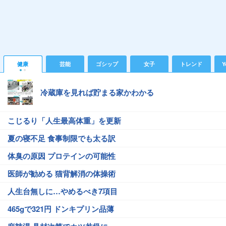
健康
芸能
ゴシップ
女子
トレンド
Y
冷蔵庫を見れば貯まる家かわかる
こじるり「人生最高体重」を更新
夏の寝不足 食事制限でも太る訳
体臭の原因 プロテインの可能性
医師が勧める 猫背解消の体操術
人生台無しに…やめるべき7項目
465gで321円 ドンキプリン品薄