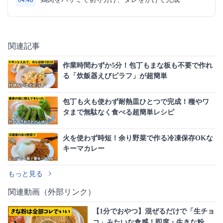
関連記事
作業時間わずか5分！包丁もまな板も不要で作れ
る「炊飯器えびピラフ」が超簡単
包丁も火も使わず耐熱皿ひとつで完成！種やワ
タまで無駄なく食べる超簡単レシピ
火を使わず時短！余り野菜で作る冷凍保存OKな
キーマカレー
もっと見る
関連動画（外部リンク）
【1分でおやつ】混ぜるだけで「生チョ
コ」みたいな食感！即席・生きな粉の