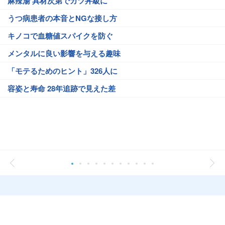
麻辣湯 具材次第でカツ丼級に
うつ病患者の本音とNGな接し方
キノコで血糖値スパイクを防ぐ
メンタルに良い影響を与える趣味
「モテるためのヒント」326人に
容姿と寿命 28年追跡で見えた差