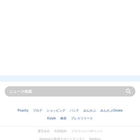
Peachy
ブログ
ショッピング
バンク
みんかぶ
みんかぶChoice
Kstyle
株探
プレスリリース
運営会社
利用規約
プライバシーポリシー
livedoorお客様サポートセンター
livedoor