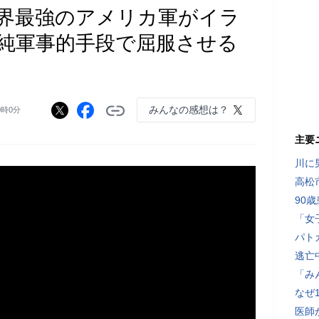
界最強のアメリカ軍がイラ
純軍事的手段で屈服させる
みんなの感想は？
0時0分
主要
川に
高松
90
「女
パト
逃亡
「み
なぜ
医師