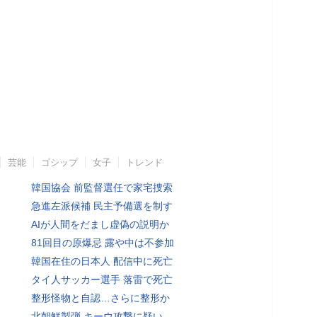
芸能
ゴシップ
女子
トレンド
韓国協会 前監督選任で家宅捜索
急進左派候補 民主予備選を制す
AIが人間をだまし虚偽の説明か
81回目の原爆忌 露や中は不参加
韓国在住の日本人 配信中に死亡
タイ人サッカー選手 落雷で死亡
整形怪物と自認…さらに整形か
北朝鮮製弾 キーウ攻撃に疑い