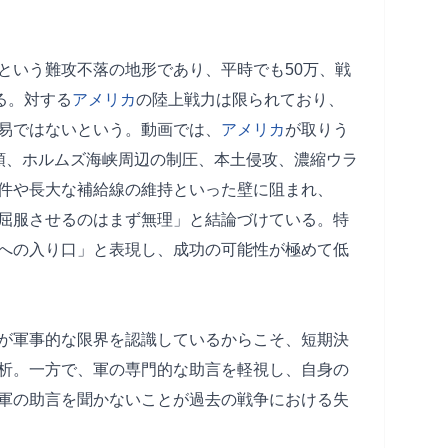
という難攻不落の地形であり、平時でも50万、戦
る。対する
アメリカ
の陸上戦力は限られており、
易ではないという。動画では、
アメリカ
が取りう
領、ホルムズ海峡周辺の制圧、本土侵攻、濃縮ウラ
件や長大な補給線の維持といった壁に阻まれ、
屈服させるのはまず無理」と結論づけている。特
への入り口」と表現し、成功の可能性が極めて低
が軍事的な限界を認識しているからこそ、短期決
析。一方で、軍の専門的な助言を軽視し、自身の
軍の助言を聞かないことが過去の戦争における失