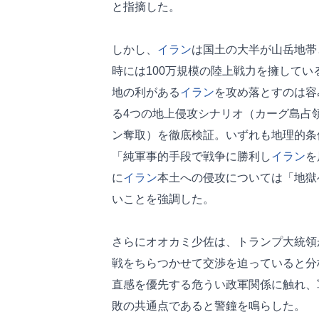
と指摘した。
しかし、
イラン
は国土の大半が山岳地帯
時には100万規模の陸上戦力を擁してい
地の利がある
イラン
を攻め落とすのは容
る4つの地上侵攻シナリオ（カーグ島占
ン奪取）を徹底検証。いずれも地理的条
「純軍事的手段で戦争に勝利し
イラン
を
に
イラン
本土への侵攻については「地獄
いことを強調した。
さらにオオカミ少佐は、トランプ大統領
戦をちらつかせて交渉を迫っていると分
直感を優先する危うい政軍関係に触れ、
敗の共通点であると警鐘を鳴らした。