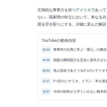
圧倒的な軍事力を持つ
アメリカ
であって
ない。国家間の対立において、単なる兵
質を浮き彫りにする、示唆に富んだ解説
YouTubeの動画内容
軍事学の古典に学ぶ「重心」の概念
02:20
国家の継戦能力を完全に喪失させら
04:36
地上侵攻でありうる4つのシナリオ
06:59
3つ目のシナリオ、イラン「本土侵
11:27
今回の戦争が上手くいかない根本的
15:57