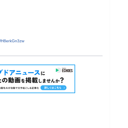
WH8erkGn3zw