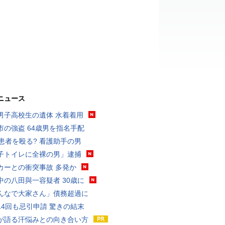
ニュース
男子高校生の遺体 水着着用
市の強盗 64歳男を指名手配
歳患者を殴る? 看護助手の男
子トイレに全裸の男」逮捕
カーとの衝突事故 多発か
中の八田與一容疑者 30歳に
んなで大家さん」債務超過に
14回も忌引申請 驚きの結末
が語る汗悩みとの向き合い方