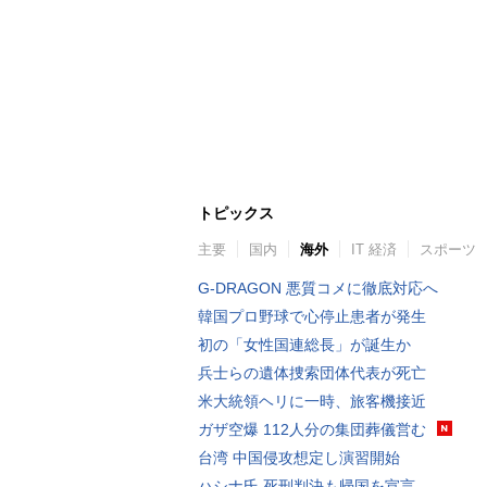
トピックス
主要
国内
海外
IT 経済
スポーツ
G-DRAGON 悪質コメに徹底対応へ
韓国プロ野球で心停止患者が発生
初の「女性国連総長」が誕生か
兵士らの遺体捜索団体代表が死亡
米大統領ヘリに一時、旅客機接近
ガザ空爆 112人分の集団葬儀営む
台湾 中国侵攻想定し演習開始
ハシナ氏 死刑判決も帰国を宣言