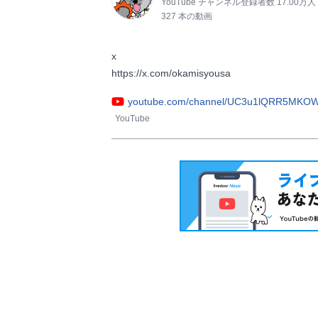
YouTube チャンネル登録者数 17.00万人
327 本の動画
x

https://x.com/okamisyousa                
youtube.com/channel/UC3u1lQRR5MKO
YouTube