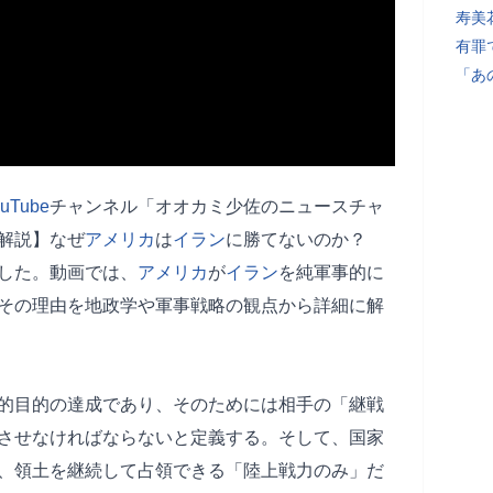
寿美
有罪
「あ
uTube
チャンネル「オオカミ少佐のニュースチャ
解説】なぜ
アメリカ
は
イラン
に勝てないのか？
した。動画では、
アメリカ
が
イラン
を純軍事的に
その理由を地政学や軍事戦略の観点から詳細に解
的目的の達成であり、そのためには相手の「継戦
させなければならないと定義する。そして、国家
、領土を継続して占領できる「陸上戦力のみ」だ