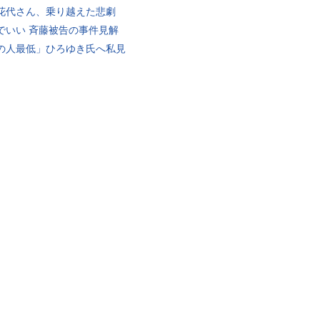
花代さん、乗り越えた悲劇
でいい 斉藤被告の事件見解
の人最低」ひろゆき氏へ私見