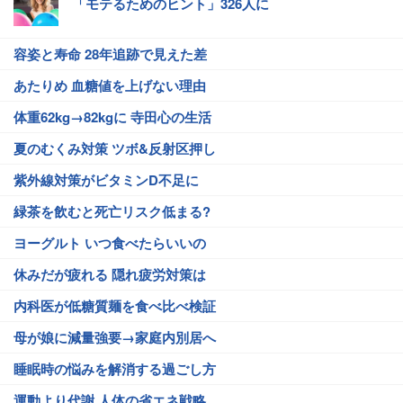
「モテるためのヒント」326人に
容姿と寿命 28年追跡で見えた差
あたりめ 血糖値を上げない理由
体重62kg→82kgに 寺田心の生活
夏のむくみ対策 ツボ&反射区押し
紫外線対策がビタミンD不足に
緑茶を飲むと死亡リスク低まる?
ヨーグルト いつ食べたらいいの
休みだが疲れる 隠れ疲労対策は
内科医が低糖質麺を食べ比べ検証
母が娘に減量強要→家庭内別居へ
睡眠時の悩みを解消する過ごし方
運動より代謝 人体の省エネ戦略