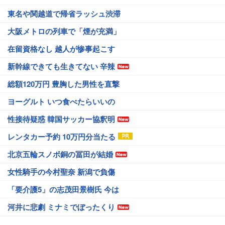
東名や関越道で帰省ラッシュ渋滞
大阪メトロの列車で「煙が充満」
在留資格なし 越人が惨事起こす
新幹線できても生きてない 辛辣
総額120万円 豊胸した男性を直撃
ヨーグルト いつ食べたらいいの
性接待疑惑 韓国サッカー協釈明
レンタカー予約 10万円分当たる
北京五輪スノボ銅の冨田が結婚
女性騎手の今村聖奈 新潟で負傷
「要介護5」の志茂田景樹氏 今は
河井に悲劇 ミナミでぼったくり