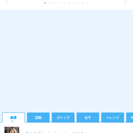
健康
芸能
ゴシップ
女子
トレンド
Y