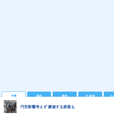
主要
国内
海外
IT 経済
ス
円安影響考えず 豪遊する家庭も