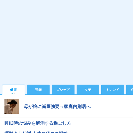
健康
芸能
ゴシップ
女子
トレンド
Y
母が娘に減量強要→家庭内別居へ
睡眠時の悩みを解消する過ごし方