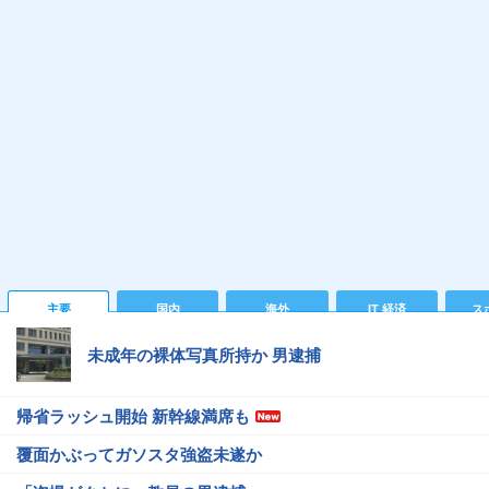
主要
国内
海外
IT 経済
ス
未成年の裸体写真所持か 男逮捕
帰省ラッシュ開始 新幹線満席も
覆面かぶってガソスタ強盗未遂か