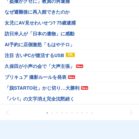
「盗撮がクセに」教員の男逮捕
なぜ避難後に再入館できたのか
女児にAV見せわいせつ? 75歳逮捕
訪日米人が「日本の遺物」に感動
AI予約に店側激怒「もはやテロ」
注目 古いPCが復活するUSB
久保田が小声の会で「大声主張」
プリキュア 撮影ルールを発表
「脱STARTO社」かじ切り…大勝利
「パパ」の文字消え完全沈黙続く