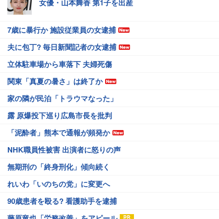
女優・山本舞香 第1子を出産
7歳に暴行か 施設従業員の女逮捕
夫に包丁? 毎日新聞記者の女逮捕
立体駐車場から車落下 夫婦死傷
関東「真夏の暑さ」は終了か
家の隣が民泊「トラウマなった」
露 原爆投下巡り広島市長を批判
「泥酔者」熊本で通報が頻発か
NHK職員性被害 出演者に怒りの声
無期刑の「終身刑化」傾向続く
れいわ「いのちの党」に変更へ
90歳患者を殴る? 看護助手を逮捕
藤原竜也「労務改善」をアピール