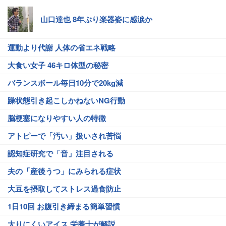
山口達也 8年ぶり楽器姿に感涙か
運動より代謝 人体の省エネ戦略
大食い女子 46キロ体型の秘密
バランスボール毎日10分で20kg減
躁状態引き起こしかねないNG行動
脳梗塞になりやすい人の特徴
アトピーで「汚い」扱いされ苦悩
認知症研究で「音」注目される
夫の「産後うつ」にみられる症状
大豆を摂取してストレス過食防止
1日10回 お腹引き締まる簡単習慣
太りにくいアイス 栄養士が解説