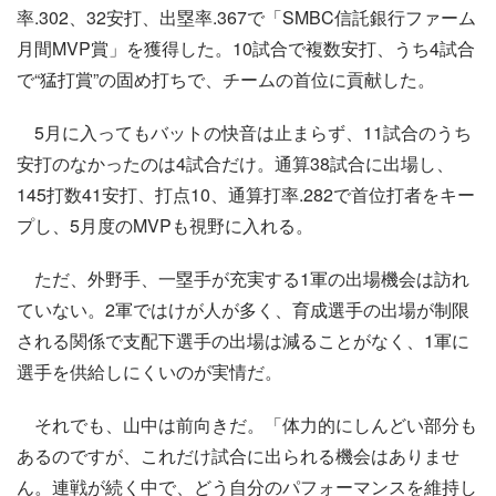
率.302、32安打、出塁率.367で「SMBC信託銀行ファーム
月間MVP賞」を獲得した。10試合で複数安打、うち4試合
で“猛打賞”の固め打ちで、チームの首位に貢献した。
5月に入ってもバットの快音は止まらず、11試合のうち
安打のなかったのは4試合だけ。通算38試合に出場し、
145打数41安打、打点10、通算打率.282で首位打者をキー
プし、5月度のMVPも視野に入れる。
ただ、外野手、一塁手が充実する1軍の出場機会は訪れ
ていない。2軍ではけが人が多く、育成選手の出場が制限
される関係で支配下選手の出場は減ることがなく、1軍に
選手を供給しにくいのが実情だ。
それでも、山中は前向きだ。「体力的にしんどい部分も
あるのですが、これだけ試合に出られる機会はありませ
ん。連戦が続く中で、どう自分のパフォーマンスを維持し