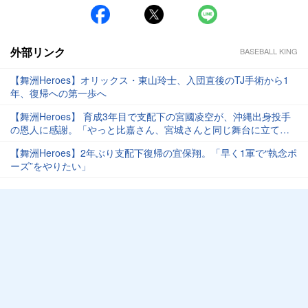
外部リンク
BASEBALL KING
【舞洲Heroes】オリックス・東山玲士、入団直後のTJ手術から1
年、復帰への第一歩へ
【舞洲Heroes】 育成3年目で支配下の宮國凌空が、沖縄出身投手
の恩人に感謝。「やっと比嘉さん、宮城さんと同じ舞台に立て
る」
【舞洲Heroes】2年ぶり支配下復帰の宜保翔。「早く1軍で“執念ポ
ーズ”をやりたい」