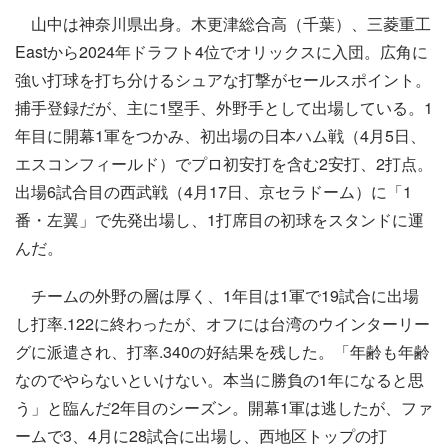
山中は神奈川県出身。木更津総合高（千葉）、三菱重工
Eastから2024年ドラフト4位でオリックスに入団。広角に
強い打球を打ち分けるシュアな打撃がセールスポイント。
捕手登録だが、主に1塁手、外野手として出場している。1
年目に開幕1軍をつかみ、初出場の日本ハム戦（4月5日、
エスコンフィールド）でプロ初安打を含む2安打、2打点。
出場6試合目の西武戦（4月17日、京セラドーム）に「1
番・左翼」で先発出場し、1打席目の初球をスタンドに運
んだ。
チームの外野の層は厚く、1年目は1軍で19試合に出場
し打率.122に終わったが、オフには台湾のウインターリー
グに派遣され、打率.340の好結果を残した。「年齢も年齢
なのでやらないといけない。本当に勝負の1年になると思
う」と臨んだ2年目のシーズン。開幕1軍は逃したが、ファ
ームで3、4月に28試合に出場し、西地区トップの打