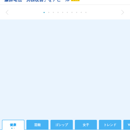
健康
芸能
ゴシップ
女子
トレンド
Y