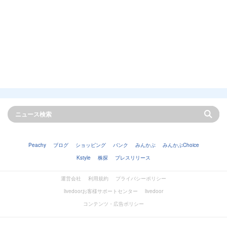
Peachy
ブログ
ショッピング
バンク
みんかぶ
みんかぶChoice
Kstyle
株探
プレスリリース
運営会社
利用規約
プライバシーポリシー
livedoorお客様サポートセンター
livedoor
コンテンツ・広告ポリシー