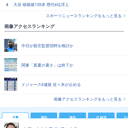
大谷 移籍後135本 歴代4位浮上
5
スポーツニュースランキングをもっと見る
画像アクセスランキング
中日が新庄監督招聘を検討か
関東「真夏の暑さ」は終了か
ドジャース6連敗 佐々木が止める
画像アクセスランキングをもっと見る
主要
国内
海外
IT 経済
ス