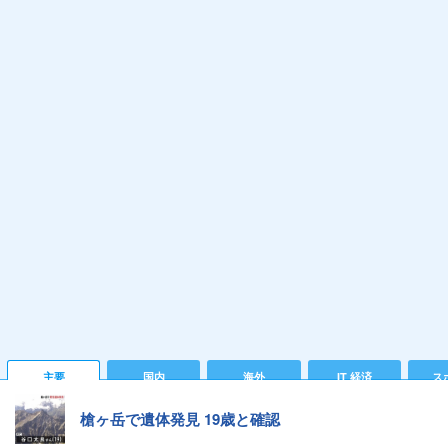
主要
国内
海外
IT 経済
ス
槍ヶ岳で遺体発見 19歳と確認