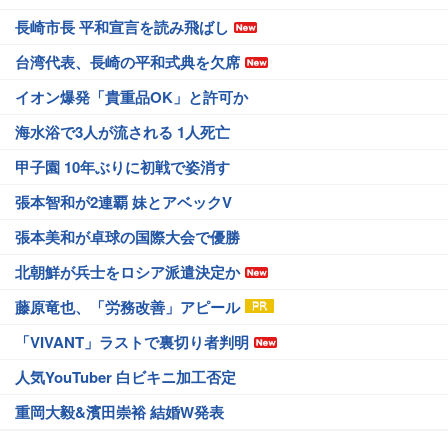
長崎市長 平和宣言を読み飛ばし
台湾代表、長崎の平和式典を欠席
イオン爆発「貴重品OK」と許可か
海水浴で3人が流される 1人死亡
甲子園 10年ぶりに初戦で姿消す
張本智和が2連覇 妹とアベックV
張本美和が卓球の国際大会で優勝
北朝鮮が兵士をロシア派遣決定か
藤原竜也、「労務改善」アピール
「VIVANT」ラストで裏切り者判明
人気YouTuber 白ビキニ加工否定
重岡大毅&濱田崇裕 結婚W発表