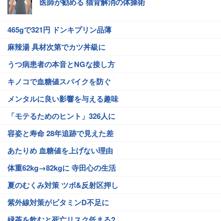
医師が勧める 猫背解消の体操術
465gで321円 ドンキプリン品薄
麻辣湯 具材次第でカツ丼級に
うつ病患者の本音とNGな接し方
キノコで血糖値スパイクを防ぐ
メンタルに良い影響を与える趣味
「モテるためのヒント」326人に
容姿と寿命 28年追跡で見えた差
あたりめ 血糖値を上げない理由
体重62kg→82kgに 寺田心の生活
夏のむくみ対策 ツボ&反射区押し
紫外線対策がビタミンD不足に
緑茶を飲むと死亡リスク低まる?