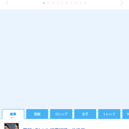
健康
芸能
ゴシップ
女子
トレンド
Y