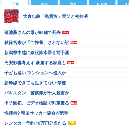
主要
国内
海外
IT 経済
ス
大倉忠義「鳥貴族」実父と初共演
蓮池薫さんの母が94歳で死去
秋篠宮家が「ご静養」されない訳
新潟県中越に線状降水帯直前予測
円安影響考えず 豪遊する家庭も
子ども追い マンションへ侵入か
新幹線できても生きてない 辛辣
パキスタン、警察隊が千人殺害か
甲子園初、ビデオ検証で判定覆る
性接待? 韓国サッカー協会が釈明
レンタカー予約 10万円分当たる