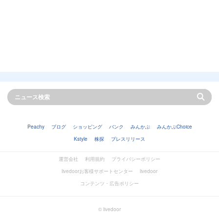
Peachy
ブログ
ショッピング
バンク
みんかぶ
みんかぶChoice
Kstyle
株探
プレスリリース
運営会社
利用規約
プライバシーポリシー
livedoorお客様サポートセンター
livedoor
コンテンツ・広告ポリシー
© livedoor