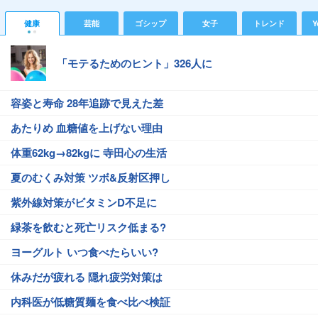
健康
芸能
ゴシップ
女子
トレンド
Y
「モテるためのヒント」326人に
容姿と寿命 28年追跡で見えた差
あたりめ 血糖値を上げない理由
体重62kg→82kgに 寺田心の生活
夏のむくみ対策 ツボ&反射区押し
紫外線対策がビタミンD不足に
緑茶を飲むと死亡リスク低まる?
ヨーグルト いつ食べたらいい?
休みだが疲れる 隠れ疲労対策は
内科医が低糖質麺を食べ比べ検証