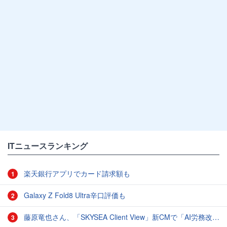
ITニュースランキング
楽天銀行アプリでカード請求額も
1
Galaxy Z Fold8 Ultra辛口評価も
2
藤原竜也さん、「SKYSEA Client View」新CMで「AI労務改善」をアピール 働き方をAIが分析したら「すぐに休んで」と言われる？
3