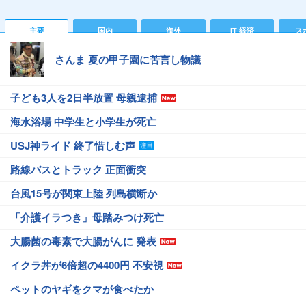
主要
国内
海外
IT 経済
ス
さんま 夏の甲子園に苦言し物議
子ども3人を2日半放置 母親逮捕
海水浴場 中学生と小学生が死亡
USJ神ライド 終了惜しむ声
路線バスとトラック 正面衝突
台風15号が関東上陸 列島横断か
「介護イラつき」母踏みつけ死亡
大腸菌の毒素で大腸がんに 発表
イクラ丼が6倍超の4400円 不安視
ペットのヤギをクマが食べたか