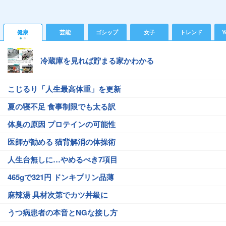
健康
芸能
ゴシップ
女子
トレンド
Y
冷蔵庫を見れば貯まる家かわかる
こじるり「人生最高体重」を更新
夏の寝不足 食事制限でも太る訳
体臭の原因 プロテインの可能性
医師が勧める 猫背解消の体操術
人生台無しに…やめるべき7項目
465gで321円 ドンキプリン品薄
麻辣湯 具材次第でカツ丼級に
うつ病患者の本音とNGな接し方