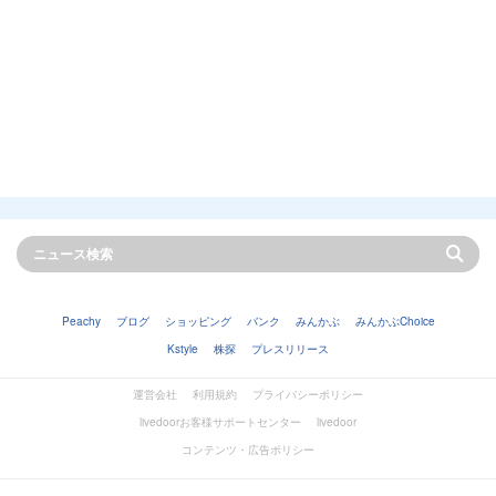
Peachy
ブログ
ショッピング
バンク
みんかぶ
みんかぶChoice
Kstyle
株探
プレスリリース
運営会社
利用規約
プライバシーポリシー
livedoorお客様サポートセンター
livedoor
コンテンツ・広告ポリシー