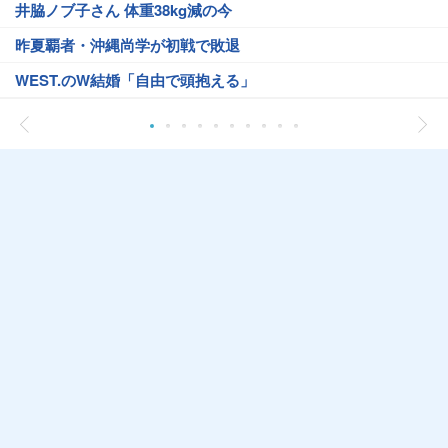
井脇ノブ子さん 体重38kg減の今
昨夏覇者・沖縄尚学が初戦で敗退
WEST.のW結婚「自由で頭抱える」