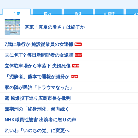
主要
国内
海外
IT 経済
ス
関東「真夏の暑さ」は終了か
7歳に暴行か 施設従業員の女逮捕
夫に包丁? 毎日新聞記者の女逮捕
立体駐車場から車落下 夫婦死傷
「泥酔者」熊本で通報が頻発か
家の隣が民泊「トラウマなった」
露 原爆投下巡り広島市長を批判
無期刑の「終身刑化」傾向続く
NHK職員性被害 出演者に怒りの声
れいわ「いのちの党」に変更へ