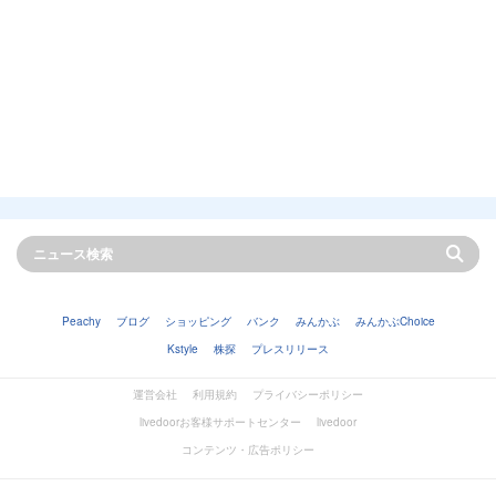
Peachy
ブログ
ショッピング
バンク
みんかぶ
みんかぶChoice
Kstyle
株探
プレスリリース
運営会社
利用規約
プライバシーポリシー
livedoorお客様サポートセンター
livedoor
コンテンツ・広告ポリシー