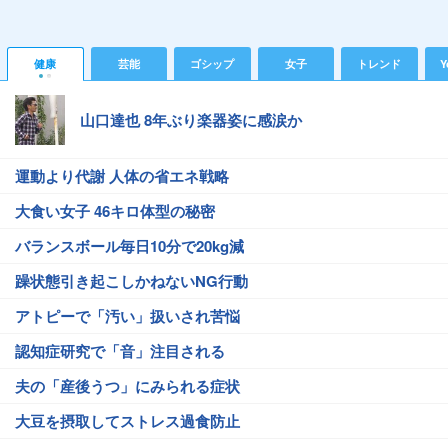
健康
芸能
ゴシップ
女子
トレンド
Y
山口達也 8年ぶり楽器姿に感涙か
運動より代謝 人体の省エネ戦略
大食い女子 46キロ体型の秘密
バランスボール毎日10分で20kg減
躁状態引き起こしかねないNG行動
アトピーで「汚い」扱いされ苦悩
認知症研究で「音」注目される
夫の「産後うつ」にみられる症状
大豆を摂取してストレス過食防止