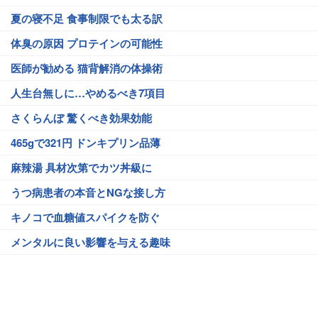
夏の寝不足 食事制限でも太る訳
体臭の原因 プロテインの可能性
医師が勧める 猫背解消の体操術
人生台無しに…やめるべき7項目
さくらんぼ 驚くべき効果効能
465gで321円 ドンキプリン品薄
麻辣湯 具材次第でカツ丼級に
うつ病患者の本音とNGな接し方
キノコで血糖値スパイクを防ぐ
メンタルに良い影響を与える趣味