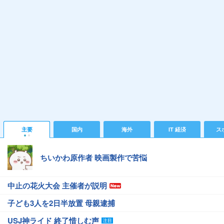
主要
国内
海外
IT 経済
ス
ちいかわ原作者 映画製作で苦悩
中止の花火大会 主催者が説明
子ども3人を2日半放置 母親逮捕
USJ神ライド 終了惜しむ声