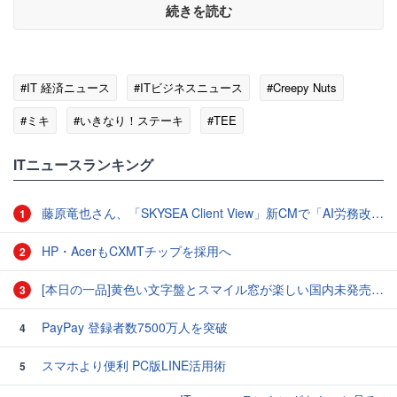
続きを読む
#IT 経済ニュース
#ITビジネスニュース
#Creepy Nuts
#ミキ
#いきなり！ステーキ
#TEE
#クラウドファンディング
#銀行
ITニュースランキング
藤原竜也さん、「SKYSEA Client View」新CMで「AI労務改善」をアピール 働き方をAIが分析したら「すぐに休んで」と言われる？
1
HP・AcerもCXMTチップを採用へ
2
[本日の一品]黄色い文字盤とスマイル窓が楽しい国内未発売のCASIO「AMW-880D」
3
PayPay 登録者数7500万人を突破
4
スマホより便利 PC版LINE活用術
5