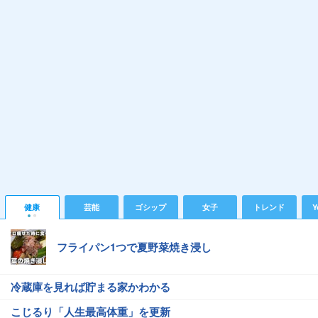
健康
芸能
ゴシップ
女子
トレンド
Y
フライパン1つで夏野菜焼き浸し
冷蔵庫を見れば貯まる家かわかる
こじるり「人生最高体重」を更新