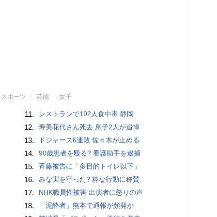
スポーツ
芸能
女子
11.
レストランで192人食中毒 静岡
12.
寿美花代さん死去 息子2人が追悼
13.
ドジャース6連敗 佐々木が止める
14.
90歳患者を殴る? 看護助手を逮捕
15.
斉藤被告に「多目的トイレ以下」
16.
みな実を守った? 粋な行動に称賛
17.
NHK職員性被害 出演者に怒りの声
18.
「泥酔者」熊本で通報が頻発か