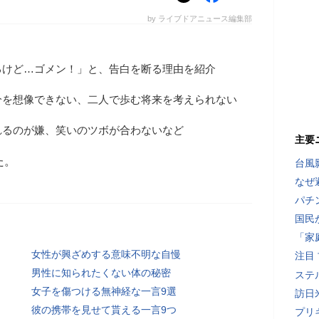
by ライブドアニュース編集部
るけど…ゴメン！」と、告白を断る理由を紹介
分を想像できない、二人で歩む将来を考えられない
れるのが嫌、笑いのツボが合わないなど
主要
た。
台風
なぜ
パチ
国民
「家
女性が興ざめする意味不明な自慢
注目
男性に知られたくない体の秘密
ステ
女子を傷つける無神経な一言9選
訪日
彼の携帯を見せて貰える一言9つ
プリ