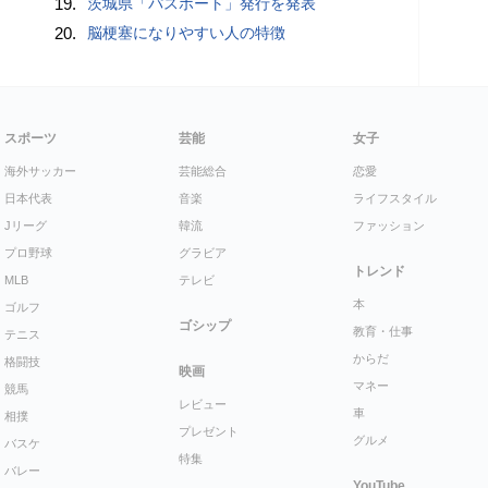
19.
茨城県「パスポート」発行を発表
20.
脳梗塞になりやすい人の特徴
スポーツ
芸能
女子
海外サッカー
芸能総合
恋愛
日本代表
音楽
ライフスタイル
Jリーグ
韓流
ファッション
プロ野球
グラビア
トレンド
MLB
テレビ
本
ゴルフ
ゴシップ
教育・仕事
テニス
からだ
格闘技
映画
マネー
競馬
レビュー
車
相撲
プレゼント
グルメ
バスケ
特集
バレー
YouTube