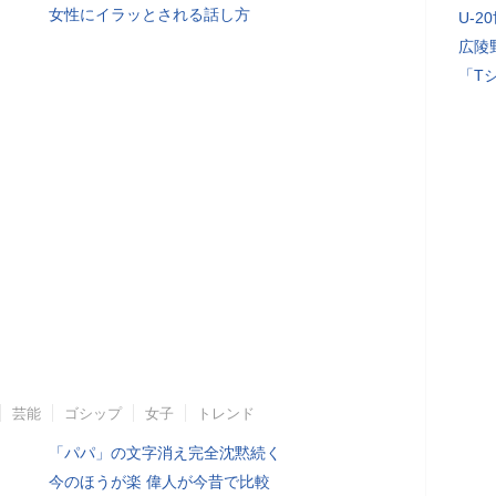
女性にイラッとされる話し方
U-2
広陵
「T
芸能
ゴシップ
女子
トレンド
「パパ」の文字消え完全沈黙続く
今のほうが楽 偉人が今昔で比較