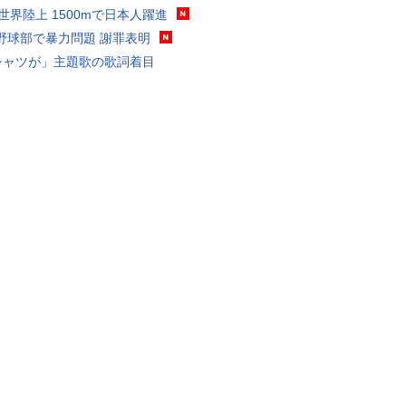
0世界陸上 1500mで日本人躍進
野球部で暴力問題 謝罪表明
シャツが」主題歌の歌詞着目