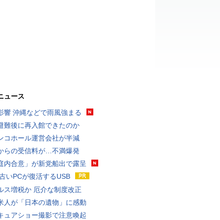
ニュース
影響 沖縄などで雨風強まる
避難後に再入館できたのか
ンコホール運営会社が半減
からの受信料が…不満爆発
庭内合意」が新党船出で露呈
 古いPCが復活するUSB
ルス増税か 厄介な制度改正
米人が「日本の遺物」に感動
キュアショー撮影で注意喚起