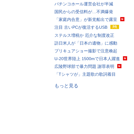
パチンコホール運営会社が半減
国民からの受信料が…不満爆発
「家庭内合意」が新党船出で露呈
注目 古いPCが復活するUSB
ステルス増税か 厄介な制度改正
訪日米人が「日本の遺物」に感動
プリキュアショー撮影で注意喚起
U-20世界陸上 1500mで日本人躍進
広陵野球部で暴力問題 謝罪表明
「Tシャツが」主題歌の歌詞着目
もっと見る