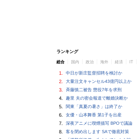
ランキング
総合
国内
政治
海外
経済
IT
1.
中日が新庄監督招聘を検討か
2.
大量注文キャンセル43億円以上か
3.
斉藤慎二被告 懲役7年を求刑
4.
趣里 夫の密会報道で離婚決断か
5.
関東「真夏の暑さ」は終了か
6.
女優・山本舞香 第1子を出産
7.
深夜アニメに喫煙描写 BPOで議論
8.
客を閉め出します SAで徹底対策