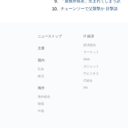
9.
「避難所格差」生まれてしまう訳
10.
チェーンソーで父襲撃か 目撃談
ニューストップ
IT 経済
経済総合
主要
マーケット
Web
国内
ガジェット
社会
ITビジネス
政治
IT総合
海外
PR
海外総合
韓国
中国