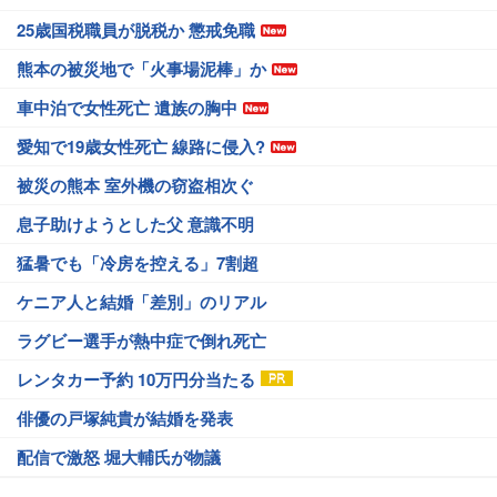
25歳国税職員が脱税か 懲戒免職
熊本の被災地で「火事場泥棒」か
車中泊で女性死亡 遺族の胸中
愛知で19歳女性死亡 線路に侵入?
被災の熊本 室外機の窃盗相次ぐ
息子助けようとした父 意識不明
猛暑でも「冷房を控える」7割超
ケニア人と結婚「差別」のリアル
ラグビー選手が熱中症で倒れ死亡
レンタカー予約 10万円分当たる
俳優の戸塚純貴が結婚を発表
配信で激怒 堀大輔氏が物議