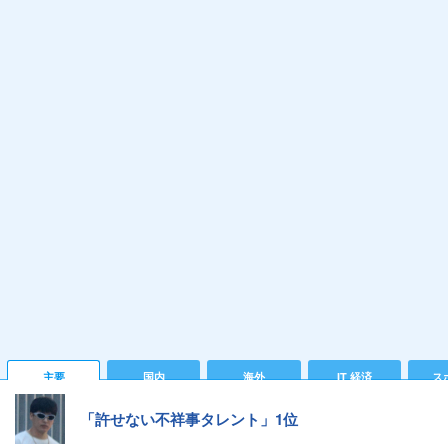
主要
国内
海外
IT 経済
ス
「許せない不祥事タレント」1位