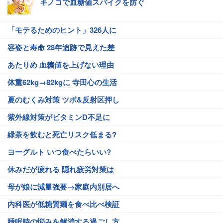
キノコで血糖値スパイクを防ぐ
「モテるためのヒント」326人に
容姿と寿命 28年追跡で見えた差
あたりめ 血糖値を上げない理由
体重62kg→82kgに 寺田心の生活
夏のむくみ対策 ツボ&反射区押し
紫外線対策がビタミンD不足に
緑茶を飲むと死亡リスク低まる?
ヨーグルト いつ食べたらいい?
休みだが疲れる 隠れ疲労対策は
母が娘に減量強要→家庭内別居へ
内科医が低糖質麺を食べ比べ検証
睡眠時の悩みを解消する過ごし方