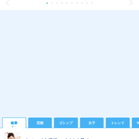
健康
芸能
ゴシップ
女子
トレンド
Y