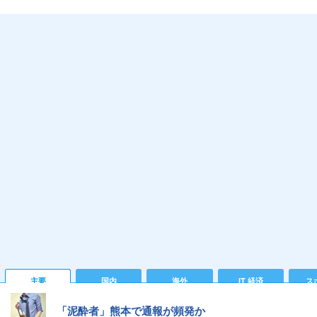
主要
国内
海外
IT 経済
ス
「泥酔者」熊本で通報が頻発か