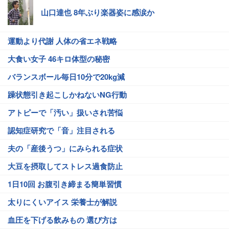
山口達也 8年ぶり楽器姿に感涙か
運動より代謝 人体の省エネ戦略
大食い女子 46キロ体型の秘密
バランスボール毎日10分で20kg減
躁状態引き起こしかねないNG行動
アトピーで「汚い」扱いされ苦悩
認知症研究で「音」注目される
夫の「産後うつ」にみられる症状
大豆を摂取してストレス過食防止
1日10回 お腹引き締まる簡単習慣
太りにくいアイス 栄養士が解説
血圧を下げる飲みもの 選び方は