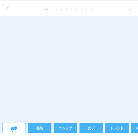
健康
芸能
ゴシップ
女子
トレンド
Y