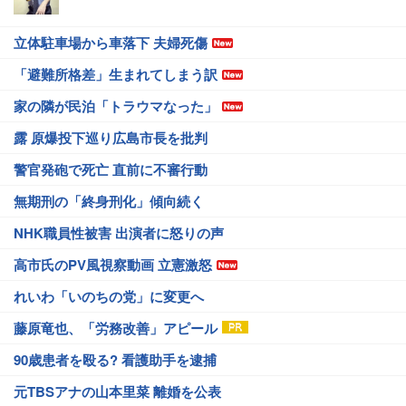
立体駐車場から車落下 夫婦死傷
「避難所格差」生まれてしまう訳
家の隣が民泊「トラウマなった」
露 原爆投下巡り広島市長を批判
警官発砲で死亡 直前に不審行動
無期刑の「終身刑化」傾向続く
NHK職員性被害 出演者に怒りの声
高市氏のPV風視察動画 立憲激怒
れいわ「いのちの党」に変更へ
藤原竜也、「労務改善」アピール
90歳患者を殴る? 看護助手を逮捕
元TBSアナの山本里菜 離婚を公表