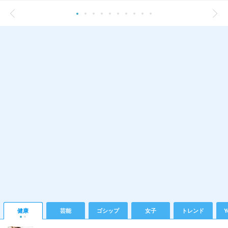
健康
芸能
ゴシップ
女子
トレンド
Y