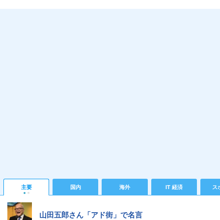
主要
国内
海外
IT 経済
ス
山田五郎さん「アド街」で名言