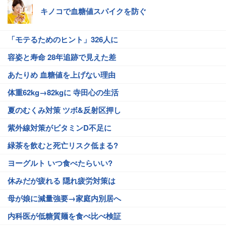
キノコで血糖値スパイクを防ぐ
「モテるためのヒント」326人に
容姿と寿命 28年追跡で見えた差
あたりめ 血糖値を上げない理由
体重62kg→82kgに 寺田心の生活
夏のむくみ対策 ツボ&反射区押し
紫外線対策がビタミンD不足に
緑茶を飲むと死亡リスク低まる?
ヨーグルト いつ食べたらいい?
休みだが疲れる 隠れ疲労対策は
母が娘に減量強要→家庭内別居へ
内科医が低糖質麺を食べ比べ検証