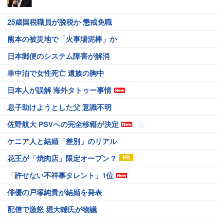
25歳国税職員が脱税か 懲戒免職
熊本の被災地で「火事場泥棒」か
日本郵便のシステム障害が解消
車中泊で女性死亡 遺族の胸中
日本人が誤解 海外タトゥー事情
息子助けようとした父 意識不明
佐野航大 PSVへの完全移籍が決定
ケニア人と結婚「差別」のリアル
花王が「焼肉店」限定オープン？
「許せない不祥事タレント」1位
俳優の戸塚純貴が結婚を発表
配信で激怒 堀大輔氏が物議