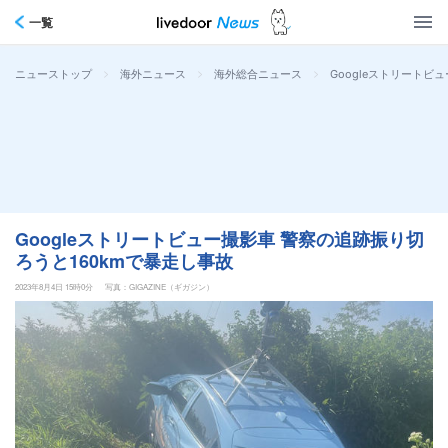
一覧
>
>
>
Googleストリートビ
ニューストップ
海外ニュース
海外総合ニュース
Googleストリートビュー撮影車 警察の追跡振り切
ろうと160kmで暴走し事故
2023年8月4日 15時0分
写真：GIGAZINE（ギガジン）