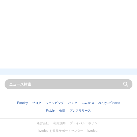
Peachy
ブログ
ショッピング
バンク
みんかぶ
みんかぶChoice
Kstyle
株探
プレスリリース
運営会社
利用規約
プライバシーポリシー
livedoorお客様サポートセンター
livedoor