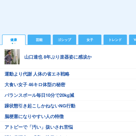
健康
芸能
ゴシップ
女子
トレンド
Y
山口達也 8年ぶり楽器姿に感涙か
運動より代謝 人体の省エネ戦略
大食い女子 46キロ体型の秘密
バランスボール毎日10分で20kg減
躁状態引き起こしかねないNG行動
脳梗塞になりやすい人の特徴
アトピーで「汚い」扱いされ苦悩