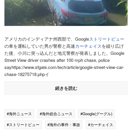
アメリカのインディアナ州西部で、Google
ストリートビュー
の車を運転していた男が警察と高速
カーチェイス
を繰り広げ
た後、小川に突っ込んだと地元警察が発表しました。Google
Street View driver crashes after 100 mph chase, police
sayhttps://www.sfgate.com/tech/article/google-street-view-car-
chase-18275718.phpイ
続きを読む
#海外ニュース
#海外総合ニュース
#Google(グーグル)
#ストリートビュー
#海外の事件・事故
#カーチェイス