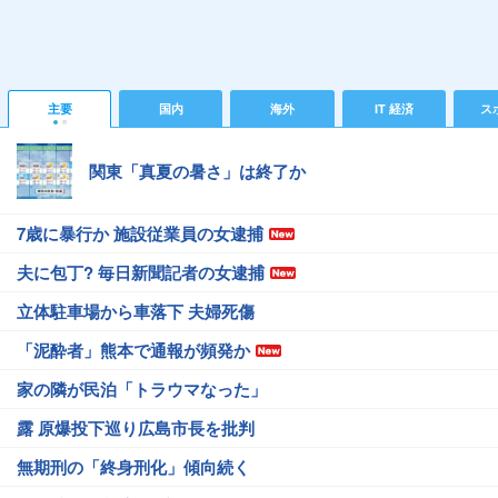
主要
国内
海外
IT 経済
ス
関東「真夏の暑さ」は終了か
7歳に暴行か 施設従業員の女逮捕
夫に包丁? 毎日新聞記者の女逮捕
立体駐車場から車落下 夫婦死傷
「泥酔者」熊本で通報が頻発か
家の隣が民泊「トラウマなった」
露 原爆投下巡り広島市長を批判
無期刑の「終身刑化」傾向続く