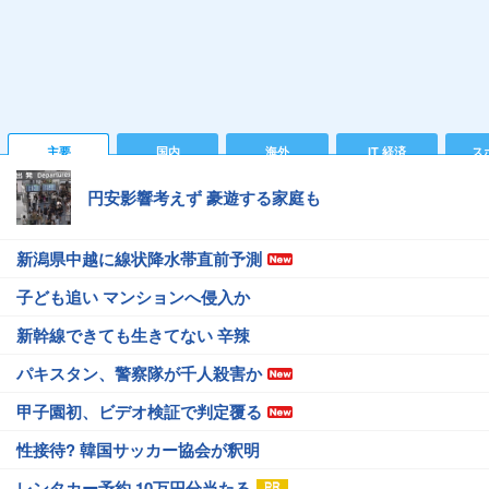
主要
国内
海外
IT 経済
ス
円安影響考えず 豪遊する家庭も
新潟県中越に線状降水帯直前予測
子ども追い マンションへ侵入か
新幹線できても生きてない 辛辣
パキスタン、警察隊が千人殺害か
甲子園初、ビデオ検証で判定覆る
性接待? 韓国サッカー協会が釈明
レンタカー予約 10万円分当たる