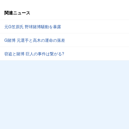
関連ニュース
元G笠原氏 野球賭博騒動を暴露
G賭博 元選手と高木の運命の落差
窃盗と賭博 巨人の事件は繋がる?