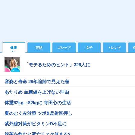
健康
芸能
ゴシップ
女子
トレンド
Y
「モテるためのヒント」326人に
容姿と寿命 28年追跡で見えた差
あたりめ 血糖値を上げない理由
体重62kg→82kgに 寺田心の生活
夏のむくみ対策 ツボ&反射区押し
紫外線対策がビタミンD不足に
緑茶を飲むと死亡リスク低まる?