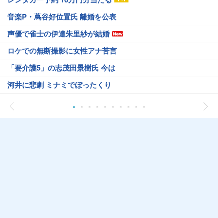
音楽P・蔦谷好位置氏 離婚を公表
声優で雀士の伊達朱里紗が結婚
ロケでの無断撮影に女性アナ苦言
「要介護5」の志茂田景樹氏 今は
河井に悲劇 ミナミでぼったくり