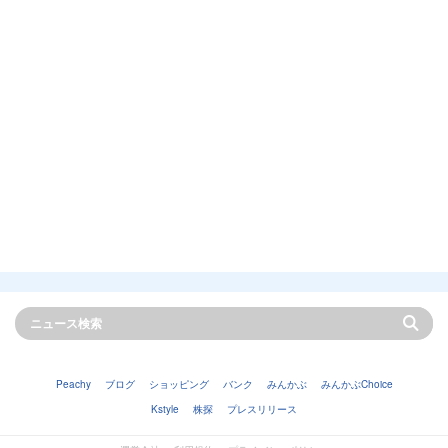
Peachy
ブログ
ショッピング
バンク
みんかぶ
みんかぶChoice
Kstyle
株探
プレスリリース