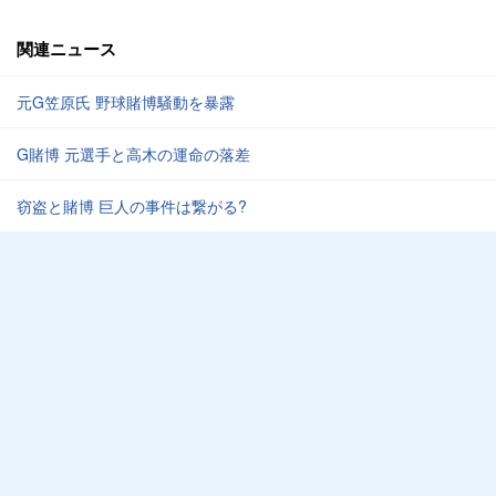
関連ニュース
元G笠原氏 野球賭博騒動を暴露
G賭博 元選手と高木の運命の落差
窃盗と賭博 巨人の事件は繋がる?