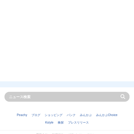
Peachy
ブログ
ショッピング
バンク
みんかぶ
みんかぶChoice
Kstyle
株探
プレスリリース