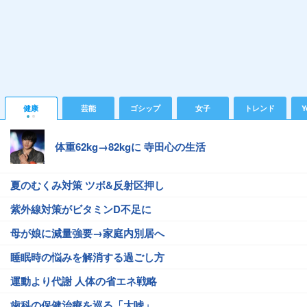
健康
芸能
ゴシップ
女子
トレンド
Y
体重62kg→82kgに 寺田心の生活
夏のむくみ対策 ツボ&反射区押し
紫外線対策がビタミンD不足に
母が娘に減量強要→家庭内別居へ
睡眠時の悩みを解消する過ごし方
運動より代謝 人体の省エネ戦略
歯科の保健治療を巡る「大嘘」