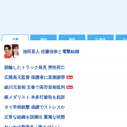
主要
国内
海外
IT 経済
ス
池田直人 佐藤佳奈と電撃結婚
脱輪したトラック発見 男性死亡
広陵高元監督 保護者に直接謝罪
細川元首相 文春で高市首相批判
銀メダリスト 本多灯被告を起訴
タイ学校銃撃 成績でストレスか
正常な組織を誤摘出 重篤な状態
れいわの新党名「覚えづらい」