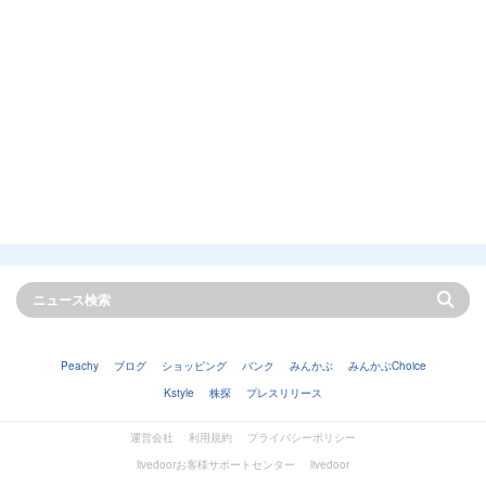
Peachy
ブログ
ショッピング
バンク
みんかぶ
みんかぶChoice
Kstyle
株探
プレスリリース
運営会社
利用規約
プライバシーポリシー
livedoorお客様サポートセンター
livedoor