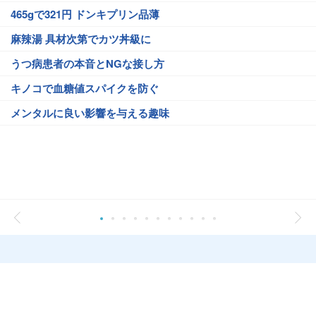
465gで321円 ドンキプリン品薄
麻辣湯 具材次第でカツ丼級に
うつ病患者の本音とNGな接し方
キノコで血糖値スパイクを防ぐ
メンタルに良い影響を与える趣味