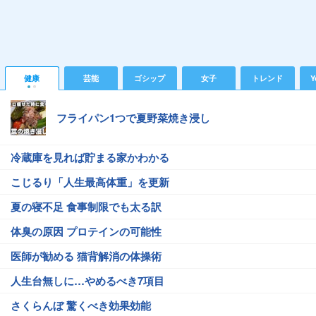
健康
芸能
ゴシップ
女子
トレンド
Y
フライパン1つで夏野菜焼き浸し
冷蔵庫を見れば貯まる家かわかる
こじるり「人生最高体重」を更新
夏の寝不足 食事制限でも太る訳
体臭の原因 プロテインの可能性
医師が勧める 猫背解消の体操術
人生台無しに…やめるべき7項目
さくらんぼ 驚くべき効果効能