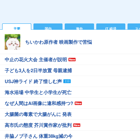
主要
国内
海外
IT 経済
ス
ちいかわ原作者 映画製作で苦悩
中止の花火大会 主催者が説明
子ども3人を2日半放置 母親逮捕
USJ神ライド 終了惜しむ声
海水浴場 中学生と小学生が死亡
なぜ人間はAI画像に違和感持つ?
大腸菌の毒素で大腸がんに 発表
高市氏の態度 芥川賞作家が批判
井脇ノブ子さん 体重38kg減の今