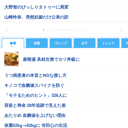
大野智のびっしりタトゥーに異変
山崎怜奈、突然妊娠だけ公表の訳
健康
芸能
ゴシップ
女子
トレンド
Y
麻辣湯 具材次第でカツ丼級に
うつ病患者の本音とNGな接し方
キノコで血糖値スパイクを防ぐ
「モテるためのヒント」326人に
容姿と寿命 28年追跡で見えた差
あたりめ 血糖値を上げない理由
体重62kg→82kgに 寺田心の生活