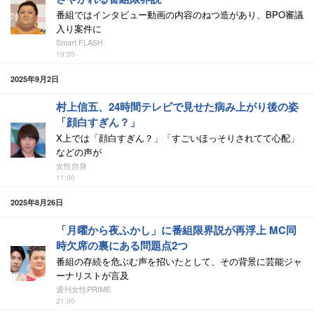
番組ではインタビュー動画の内容のねつ造があり、BPO審議
入り案件に
Smart FLASH
19:35
2025年9月2日
村上信五、24時間テレビで見せた病み上がり後の姿
「顔白すぎん？」
X上では「顔白すぎん？」「すごいほっそりされてて心配」
などの声が
女性自身
11:00
2025年8月26日
「月曜から夜ふかし」に番組限界説が再浮上 MC同
時欠席の裏にある問題点2つ
番組の存続を危ぶむ声を招いたとして、その背景に芸能ジャ
ーナリストが言及
週刊女性PRIME
21:00