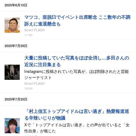
2025年8月10日
マツコ、亜脱臼でイベント出席断念 ここ数年の不調
訴えに進退懸念も
Smart FLASH
17:30
2025年7月29日
大量に投稿していた写真をほぼ全消し…多田さんの
近況に注目集まる
Instagramに投稿されていた写真が、ほぼ削除されたと芸能
ジャーナリスト
Smart FLASH
19:00
2025年7月25日
「村上信五トップアイドルは言い過ぎ」熱愛報道巡
る辛辣いじりが物議
Xで「トップアイドルは言い過ぎ」との声が出ていると「女
性自身」が報じた