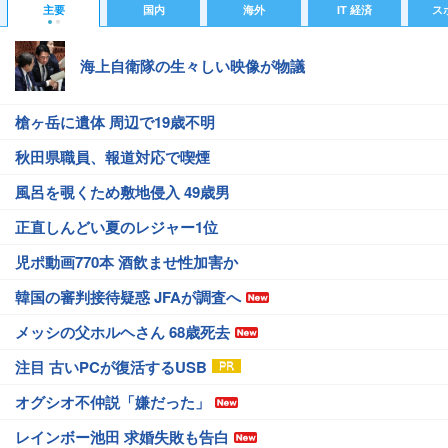
主要
国内
海外
IT 経済
ス
海上自衛隊の生々しい映像が物議
槍ヶ岳に遺体 周辺で19歳不明
秋田県職員、報道対応で喫煙
風呂を覗くため敷地侵入 49歳男
正直しんどい夏のレジャー1位
児ポ動画770本 酒飲ませ性加害か
韓国の審判接待疑惑 JFAが調査へ
メッシの父ホルヘさん 68歳死去
注目 古いPCが復活するUSB
オグシオ不仲説「嫌だった」
レインボー池田 求婚失敗も告白