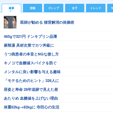
健康
芸能
ゴシップ
女子
トレンド
Y
医師が勧める 猫背解消の体操術
465gで321円 ドンキプリン品薄
麻辣湯 具材次第でカツ丼級に
うつ病患者の本音とNGな接し方
キノコで血糖値スパイクを防ぐ
メンタルに良い影響を与える趣味
「モテるためのヒント」326人に
容姿と寿命 28年追跡で見えた差
あたりめ 血糖値を上げない理由
体重62kg→82kgに 寺田心の生活