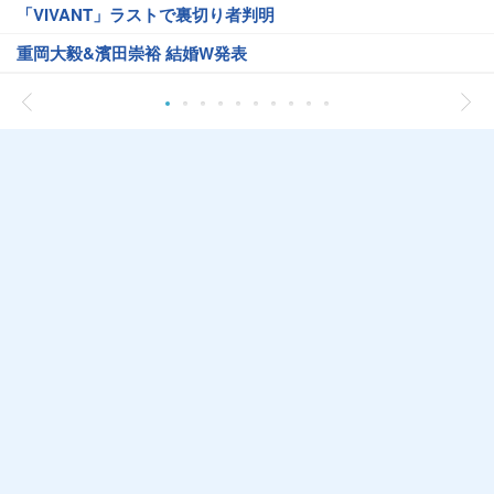
「VIVANT」ラストで裏切り者判明
重岡大毅&濱田崇裕 結婚W発表