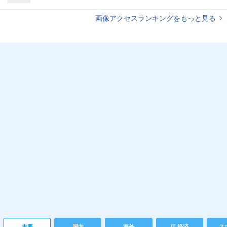
画像アクセスランキングをもっと見る
主要
国内
海外
IT 経済
ス