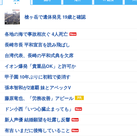
槍ヶ岳で遺体発見 19歳と確認
各地の海で事故相次ぐ 4人死亡
長崎市長 平和宣言を読み飛ばし
台湾代表、長崎の平和式典を欠席
イオン爆発「貴重品OK」と許可か
甲子園 10年ぶりに初戦で姿消す
張本智和が2連覇 妹とアベックV
藤原竜也、「労務改善」アピール
ドン小西「いつ心臓止まっても」
新人声優 結婚願望を吐露し反響
有吉 いまだに後悔していること