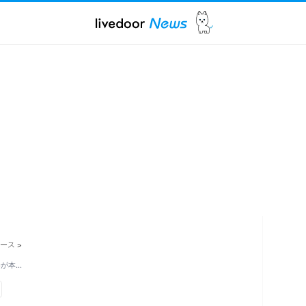
ース
>
巻が本…