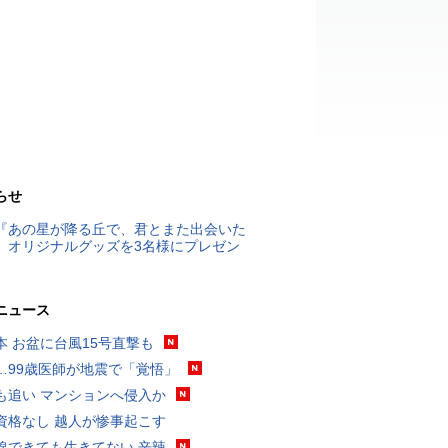
らせ
『あの星が降る丘で、君とまた出会いた
』オリジナルグッズを3名様にプレゼン
ニュース
本 お盆に台風15号直撃も
…99歳医師が地震で「覚悟」
も追い マンションへ侵入か
資格なし 越人が惨事起こす
線できても生きてない 辛辣