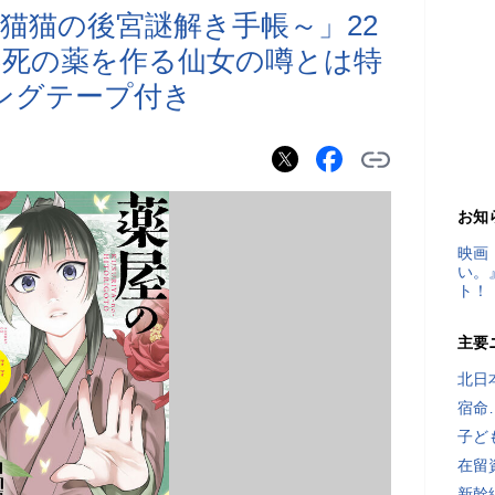
猫猫の後宮謎解き手帳～」22
不死の薬を作る仙女の噂とは特
ングテープ付き
お知
映画
い。
ト！
主要
北日
宿命
子ど
在留
新幹