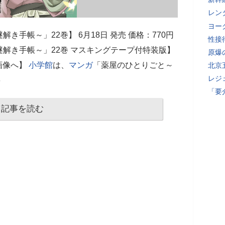
レン
ヨー
謎解き手帳～」22巻】 6月18日 発売 価格：770円
性接
謎解き手帳～」22巻 マスキングテープ付特装版】
原爆
大画像へ】
小学館
は、
マンガ
「薬屋のひとりごと～
北京
レジ
6
「要
記事を読む