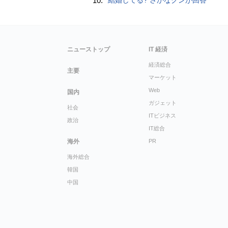
10.
ニューストップ
IT 経済
経済総合
主要
マーケット
Web
国内
ガジェット
社会
ITビジネス
政治
IT総合
海外
PR
海外総合
韓国
中国