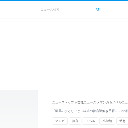
ニューストップ
芸能ニュース
マンガ＆ノベルニュ
>
>
「薬屋のひとりごと～猫猫の後宮謎解き手帳～」22
マンガ
後宮
ノベル
小学館
激怒