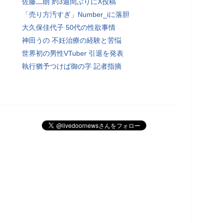
佐藤二朗 約3週間ぶりにX投稿
「売り方汚すぎ」Number_iに落胆
大久保佳代子 50代の性欲事情
神田うの 不妊治療の経験と苦悩
世界初の男性VTuber 引退を発表
執行猶予つけば御の字 記者指摘