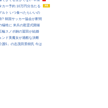
タカー予約 10万円分当たる
グルト いつ食べたらいいの
待? 韓国サッカー協会が釈明
の犠牲に 米兵の慰霊式開催
五輪スノボ銅の冨田が結婚
ェンド美魔女が過酷な決断
介護5」の志茂田景樹氏 今は