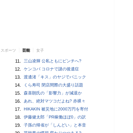
スポーツ
芸能
女子
11.
三山凌輝 公私ともにピンチへ?
12.
ケンコバ コロナで謎の後遺症
13.
渡邊渚「キス」のヤジでパニック
14.
くら寿司 閉店間際の大盛り話題
15.
森喜朗氏の「影響力」が減退か
16.
あれ、絶対マツコだよね? 赤裸々
17.
HIKAKIN 被災地に2000万円を寄付
18.
伊藤健太郎「PR稼働ほぼ0」の訳
19.
子孫の帰省が「しんどい」と本音
芸能界の慣習 変わりつつある?