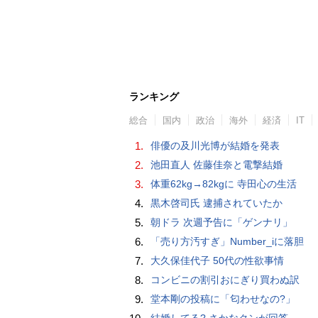
ランキング
総合
国内
政治
海外
経済
IT
1.
俳優の及川光博が結婚を発表
2.
池田直人 佐藤佳奈と電撃結婚
3.
体重62kg→82kgに 寺田心の生活
4.
黒木啓司氏 逮捕されていたか
5.
朝ドラ 次週予告に「ゲンナリ」
6.
「売り方汚すぎ」Number_iに落胆
7.
大久保佳代子 50代の性欲事情
8.
コンビニの割引おにぎり買わぬ訳
9.
堂本剛の投稿に「匂わせなの?」
結婚してる? さかなクンが回答