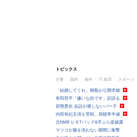
トピックス
主要
国内
海外
IT 経済
スポーツ
「結婚してくれ」鶴瓶が公開求婚
有田哲平「嫌いな街です」訳語る
容態悪化 会話が通じないパー子
内田有紀主演も苦戦…視聴率半減
元NMB ヒモTバッグ&手ぶら姿披露
マツコが服を洗わない期間に衝撃