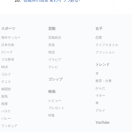
20.
スポーツ
芸能
女子
海外サッカー
芸能総合
恋愛
日本代表
音楽
ライフスタイル
Jリーグ
韓流
ファッション
プロ野球
グラビア
トレンド
MLB
テレビ
本
ゴルフ
ゴシップ
教育・仕事
テニス
からだ
格闘技
映画
マネー
競馬
レビュー
車
相撲
プレゼント
グルメ
バスケ
特集
バレー
YouTube
フィギュア