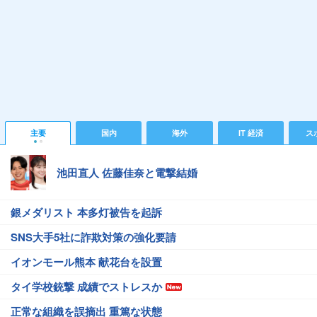
主要
国内
海外
IT 経済
ス
池田直人 佐藤佳奈と電撃結婚
銀メダリスト 本多灯被告を起訴
SNS大手5社に詐欺対策の強化要請
イオンモール熊本 献花台を設置
タイ学校銃撃 成績でストレスか
正常な組織を誤摘出 重篤な状態