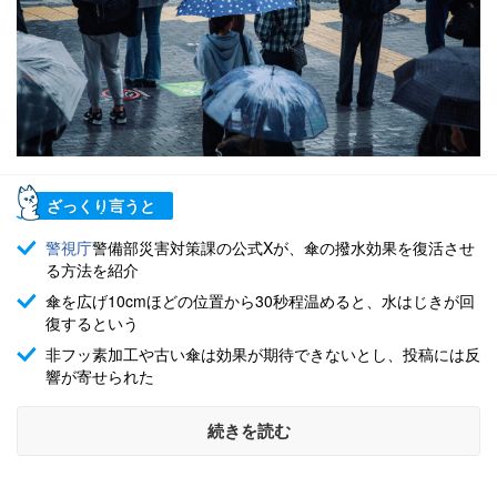
ざっくり言うと
警視庁
警備部災害対策課の公式Xが、傘の撥水効果を復活させ
る方法を紹介
傘を広げ10cmほどの位置から30秒程温めると、水はじきが回
復するという
非フッ素加工や古い傘は効果が期待できないとし、投稿には反
響が寄せられた
続きを読む