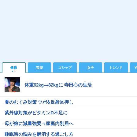
健康
芸能
ゴシップ
女子
トレンド
Y
体重62kg→82kgに 寺田心の生活
夏のむくみ対策 ツボ&反射区押し
紫外線対策がビタミンD不足に
母が娘に減量強要→家庭内別居へ
睡眠時の悩みを解消する過ごし方