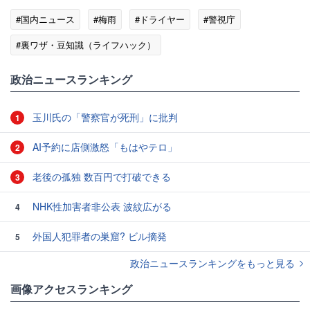
#国内ニュース
#梅雨
#ドライヤー
#警視庁
#裏ワザ・豆知識（ライフハック）
政治ニュースランキング
玉川氏の「警察官が死刑」に批判
1
AI予約に店側激怒「もはやテロ」
2
老後の孤独 数百円で打破できる
3
NHK性加害者非公表 波紋広がる
4
外国人犯罪者の巣窟? ビル摘発
5
政治ニュースランキングをもっと見る
画像アクセスランキング