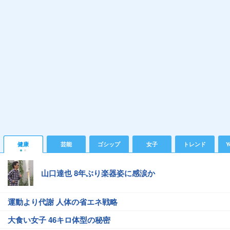
健康
芸能
ゴシップ
女子
トレンド
Y
山口達也 8年ぶり楽器姿に感涙か
運動より代謝 人体の省エネ戦略
大食い女子 46キロ体型の秘密