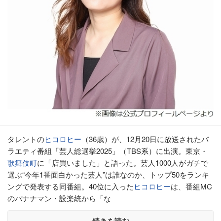
タレントの
ヒコロヒー
（36歳）が、12月20日に放送されたバ
ラエティ番組「芸人総選挙2025」（TBS系）に出演。東京・
歌舞伎町
に「店買いました」と語った。芸人1000人がガチで
選ぶ“今年1番面白かった芸人”は誰なのか、トップ50をランキ
ングで発表する同番組。40位に入った
ヒコロヒー
は、番組MC
のバナナマン・設楽統から「な