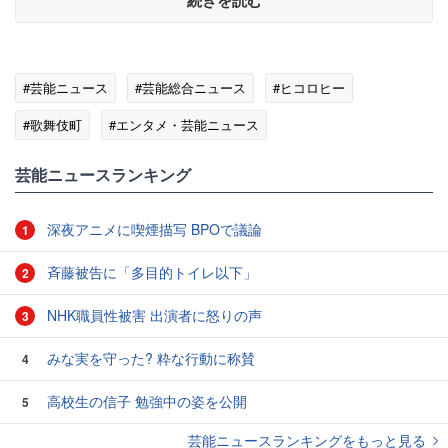
続きを読む
#芸能ニュース
#芸能総合ニュース
#ヒコロヒー
#歌舞伎町
#エンタメ・芸能ニュース
芸能ニュースランキング
深夜アニメに喫煙描写 BPOで議論
1
斉藤被告に「多目的トイレ以下」
2
NHK職員性被害 出演者に怒りの声
3
みな実を守った? 粋な行動に称賛
4
高校生の信子 勉強中の姿を公開
5
芸能ニュースランキングをもっと見る