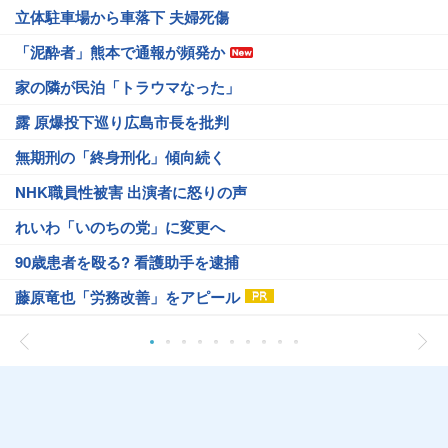
立体駐車場から車落下 夫婦死傷
「泥酔者」熊本で通報が頻発か
家の隣が民泊「トラウマなった」
露 原爆投下巡り広島市長を批判
無期刑の「終身刑化」傾向続く
NHK職員性被害 出演者に怒りの声
れいわ「いのちの党」に変更へ
90歳患者を殴る? 看護助手を逮捕
藤原竜也「労務改善」をアピール