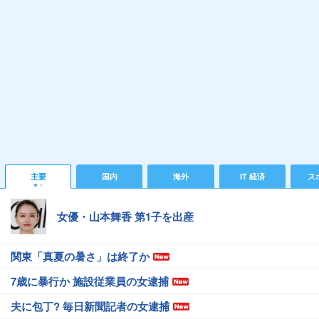
主要
国内
海外
IT 経済
ス
女優・山本舞香 第1子を出産
関東「真夏の暑さ」は終了か
7歳に暴行か 施設従業員の女逮捕
夫に包丁? 毎日新聞記者の女逮捕