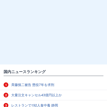
国内ニュースランキング
斉藤慎二被告 懲役7年を求刑
1
大量注文キャンセル43億円以上か
2
レストランで192人食中毒 静岡
3