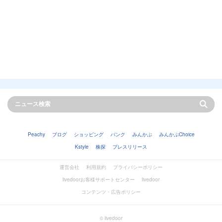
Peachy
ブログ
ショッピング
バンク
みんかぶ
みんかぶChoice
Kstyle
株探
プレスリリース
運営会社
利用規約
プライバシーポリシー
livedoorお客様サポートセンター
livedoor
コンテンツ・広告ポリシー
© livedoor