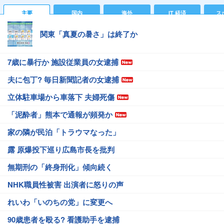
主要
国内
海外
IT 経済
ス
関東「真夏の暑さ」は終了か
7歳に暴行か 施設従業員の女逮捕
夫に包丁? 毎日新聞記者の女逮捕
立体駐車場から車落下 夫婦死傷
「泥酔者」熊本で通報が頻発か
家の隣が民泊「トラウマなった」
露 原爆投下巡り広島市長を批判
無期刑の「終身刑化」傾向続く
NHK職員性被害 出演者に怒りの声
れいわ「いのちの党」に変更へ
90歳患者を殴る? 看護助手を逮捕