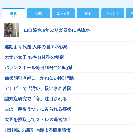
健康
芸能
ゴシップ
女子
トレンド
Y
山口達也 8年ぶり楽器姿に感涙か
運動より代謝 人体の省エネ戦略
大食い女子 46キロ体型の秘密
バランスボール毎日10分で20kg減
躁状態引き起こしかねないNG行動
アトピーで「汚い」扱いされ苦悩
認知症研究で「音」注目される
夫の「産後うつ」にみられる症状
大豆を摂取してストレス過食防止
1日10回 お腹引き締まる簡単習慣