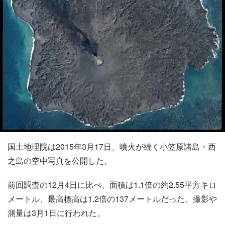
国土地理院は2015年3月17日、噴火が続く小笠原諸島・西
之島の空中写真を公開した。
前回調査の12月4日に比べ、面積は1.1倍の約2.55平方キロ
メートル、最高標高は1.2倍の137メートルだった。撮影や
測量は3月1日に行われた。