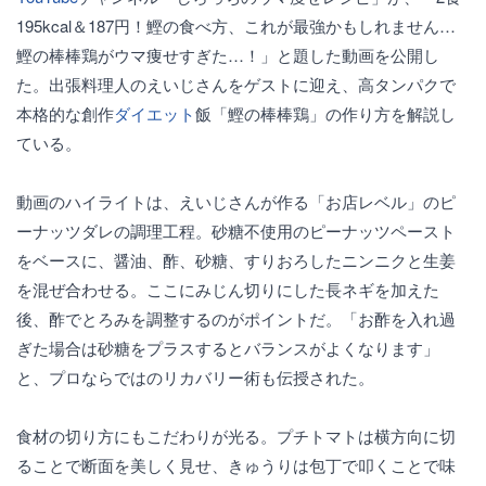
195kcal＆187円！鰹の食べ方、これが最強かもしれません…
鰹の棒棒鶏がウマ痩せすぎた…！」と題した動画を公開し
た。出張料理人のえいじさんをゲストに迎え、高タンパクで
本格的な創作
ダイエット
飯「鰹の棒棒鶏」の作り方を解説し
ている。
動画のハイライトは、えいじさんが作る「お店レベル」のピ
ーナッツダレの調理工程。砂糖不使用のピーナッツペースト
をベースに、醤油、酢、砂糖、すりおろしたニンニクと生姜
を混ぜ合わせる。ここにみじん切りにした長ネギを加えた
後、酢でとろみを調整するのがポイントだ。「お酢を入れ過
ぎた場合は砂糖をプラスするとバランスがよくなります」
と、プロならではのリカバリー術も伝授された。
食材の切り方にもこだわりが光る。プチトマトは横方向に切
ることで断面を美しく見せ、きゅうりは包丁で叩くことで味