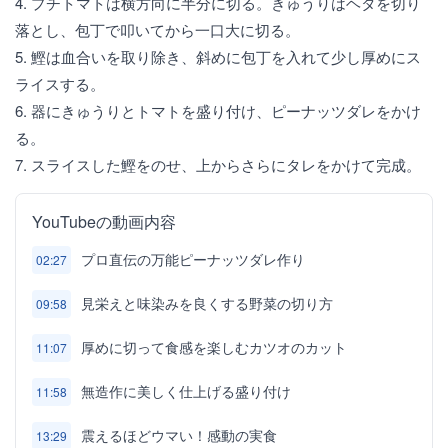
4. プチトマトは横方向に半分に切る。きゅうりはヘタを切り
落とし、包丁で叩いてから一口大に切る。
5. 鰹は血合いを取り除き、斜めに包丁を入れて少し厚めにス
ライスする。
6. 器にきゅうりとトマトを盛り付け、ピーナッツダレをかけ
る。
7. スライスした鰹をのせ、上からさらにタレをかけて完成。
YouTubeの動画内容
プロ直伝の万能ピーナッツダレ作り
02:27
見栄えと味染みを良くする野菜の切り方
09:58
厚めに切って食感を楽しむカツオのカット
11:07
無造作に美しく仕上げる盛り付け
11:58
震えるほどウマい！感動の実食
13:29