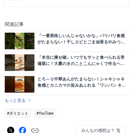
関連記事
「一番美味しいんじゃないかな」パリパリ食感
がたまらない！干しエビとごま油香るやみつき
生ピーマン
「本当に痩せ確」いつでもサッと食べられる常
備菜に！大量のきのことこんにゃくで作るヘル
シー腸活煮物
とろ～り中華あんがたまらない！シャキシャキ
食感とカニカマの旨みあふれる「ワンパン キャ
ベかま焼き」
もっと見る
#ダイエット
#YouTube
みんなの感想は？