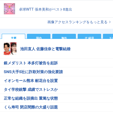
卓球WTT 張本美和がベスト8進出
画像アクセスランキングをもっと見る
主要
国内
海外
IT 経済
ス
池田直人 佐藤佳奈と電撃結婚
銀メダリスト 本多灯被告を起訴
SNS大手5社に詐欺対策の強化要請
イオンモール熊本 献花台を設置
タイ学校銃撃 成績でストレスか
正常な組織を誤摘出 重篤な状態
くら寿司 閉店間際の大盛り話題