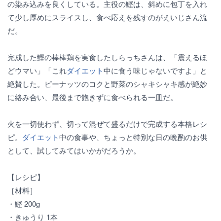
の染み込みを良くしている。主役の鰹は、斜めに包丁を入れ
て少し厚めにスライスし、食べ応えを残すのがえいじさん流
だ。
完成した鰹の棒棒鶏を実食したしらっちさんは、「震えるほ
どウマい」「これ
ダイエット
中に食う味じゃないですよ」と
絶賛した。ピーナッツのコクと野菜のシャキシャキ感が絶妙
に絡み合い、最後まで飽きずに食べられる一皿だ。
火を一切使わず、切って混ぜて盛るだけで完成する本格レシ
ピ。
ダイエット
中の食事や、ちょっと特別な日の晩酌のお供
として、試してみてはいかがだろうか。
【レシピ】
［材料］
・鰹 200g
・きゅうり 1本