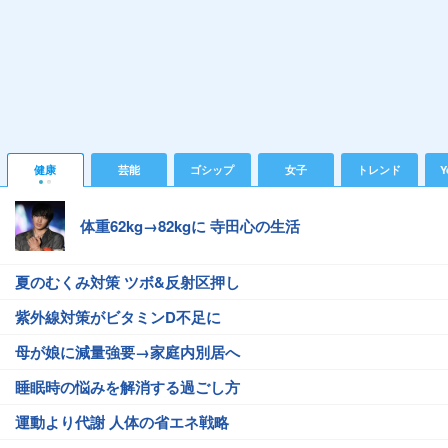
健康
芸能
ゴシップ
女子
トレンド
Y
体重62kg→82kgに 寺田心の生活
夏のむくみ対策 ツボ&反射区押し
紫外線対策がビタミンD不足に
母が娘に減量強要→家庭内別居へ
睡眠時の悩みを解消する過ごし方
運動より代謝 人体の省エネ戦略