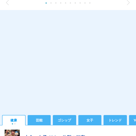
健康
芸能
ゴシップ
女子
トレンド
Y