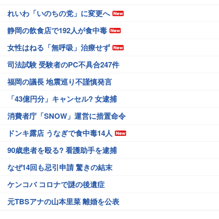
れいわ「いのちの党」に変更へ
静岡の飲食店で192人が食中毒
女性はねる「無呼吸」治療せず
司法試験 受験者のPC不具合247件
福岡の議長 地震巡り不謹慎発言
「43億円分」キャンセル? 女逮捕
消費者庁「SNOW」運営に措置命令
ドンキ露店 うなぎで食中毒14人
90歳患者を殴る? 看護助手を逮捕
なぜ14回も忌引申請 驚きの結末
ケンコバ コロナで謎の後遺症
元TBSアナの山本里菜 離婚を公表