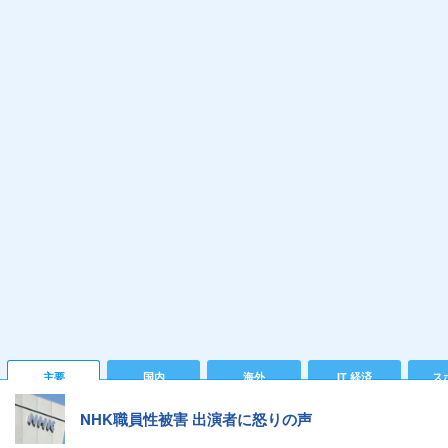
主要
国内
海外
IT 経済
ス
NHK職員性被害 出演者に怒りの声