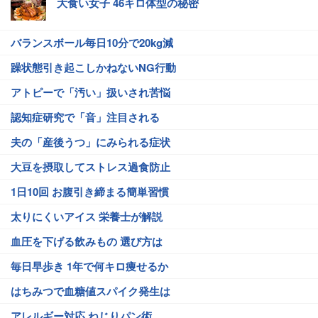
大食い女子 46キロ体型の秘密
バランスボール毎日10分で20kg減
躁状態引き起こしかねないNG行動
アトピーで「汚い」扱いされ苦悩
認知症研究で「音」注目される
夫の「産後うつ」にみられる症状
大豆を摂取してストレス過食防止
1日10回 お腹引き締まる簡単習慣
太りにくいアイス 栄養士が解説
血圧を下げる飲みもの 選び方は
毎日早歩き 1年で何キロ痩せるか
はちみつで血糖値スパイク発生は
アレルギー対応 ねじりパン術