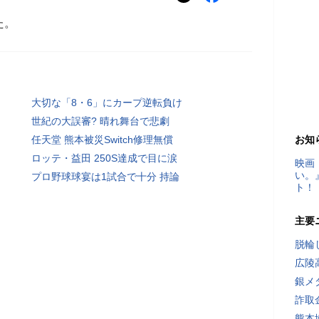
た。
大切な「8・6」にカープ逆転負け
世紀の大誤審? 晴れ舞台で悲劇
任天堂 熊本被災Switch修理無償
お知
ロッテ・益田 250S達成で目に涙
映画
い。
プロ野球球宴は1試合で十分 持論
ト！
主要
脱輪
広陵
銀メ
詐取
熊本