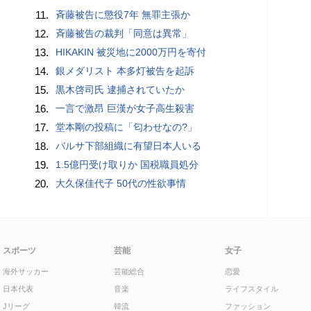
11.
斉藤被告に懲役7年 無罪主張か
12.
斉藤被告の裁判「同意は異常」
13.
HIKAKIN 被災地に2000万円を寄付
14.
銀メダリスト 本多灯被告を起訴
15.
黒木啓司氏 逮捕されていたか
16.
一言で激昂 巨漢が女子高生殺害
17.
堂本剛の投稿に「匂わせなの?」
18.
バルサ下部組織に有望日本人いる
19.
1.5億円受け取りか 国税職員処分
20.
大久保佳代子 50代の性欲事情
スポーツ
芸能
女子
海外サッカー
芸能総合
恋愛
日本代表
音楽
ライフスタイル
Jリーグ
韓流
ファッション