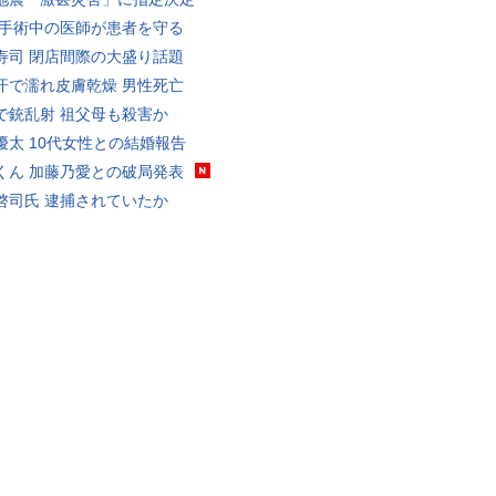
 手術中の医師が患者を守る
寿司 閉店間際の大盛り話題
汗で濡れ皮膚乾燥 男性死亡
で銃乱射 祖父母も殺害か
優太 10代女性との結婚報告
くん 加藤乃愛との破局発表
啓司氏 逮捕されていたか