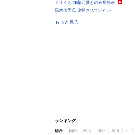
テオくん 加藤乃愛との破局発表
黒木啓司氏 逮捕されていたか
もっと見る
ランキング
総合
国内
政治
海外
経済
IT