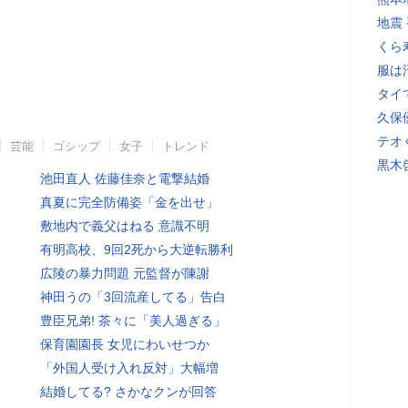
地震
くら
服は
タイ
久保
テオ
芸能
ゴシップ
女子
トレンド
黒木
池田直人 佐藤佳奈と電撃結婚
真夏に完全防備姿「金を出せ」
敷地内で義父はねる 意識不明
有明高校、9回2死から大逆転勝利
広陵の暴力問題 元監督が陳謝
神田うの「3回流産してる」告白
豊臣兄弟! 茶々に「美人過ぎる」
保育園園長 女児にわいせつか
「外国人受け入れ反対」大幅増
結婚してる? さかなクンが回答