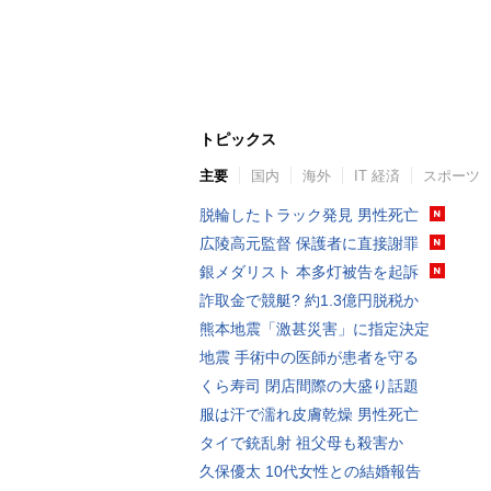
トピックス
主要
国内
海外
IT 経済
スポーツ
脱輪したトラック発見 男性死亡
広陵高元監督 保護者に直接謝罪
銀メダリスト 本多灯被告を起訴
詐取金で競艇? 約1.3億円脱税か
熊本地震「激甚災害」に指定決定
地震 手術中の医師が患者を守る
くら寿司 閉店間際の大盛り話題
服は汗で濡れ皮膚乾燥 男性死亡
タイで銃乱射 祖父母も殺害か
久保優太 10代女性との結婚報告