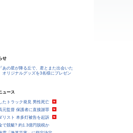
らせ
『あの星が降る丘で、君とまた出会いた
』オリジナルグッズを3名様にプレゼン
ニュース
したトラック発見 男性死亡
高元監督 保護者に直接謝罪
ダリスト 本多灯被告を起訴
金で競艇? 約1.3億円脱税か
地震「激甚災害」に指定決定