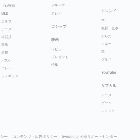
プロ野球
グラビア
トレンド
MLB
テレビ
本
ゴルフ
ゴシップ
教育・仕事
テニス
からだ
格闘技
映画
マネー
競馬
レビュー
車
相撲
プレゼント
グルメ
バスケ
特集
バレー
YouTube
フィギュア
サブカル
アニメ
ゲーム
コミック
リシー
コンテンツ・広告ポリシー
livedoorお客様サポートセンター