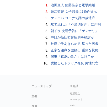
1.
池田直人 佐藤佳奈と電撃結婚
2.
須江監督 女子部員に3条件提示
3.
ケンコバ コロナで謎の後遺症
4.
駅で流れた「不適切音声」に声明
5.
朝ドラ 次週予告に「ゲンナリ」
6.
中日が新庄監督招聘を検討か
7.
被爆で子あきらめる 怒った医者
8.
正常な組織を誤摘出 重篤な状態
9.
関東「真夏の暑さ」は終了か
10.
脱輪したトラック発見 男性死亡
ニューストップ
IT 経済
経済総合
主要
マーケット
Web
国内