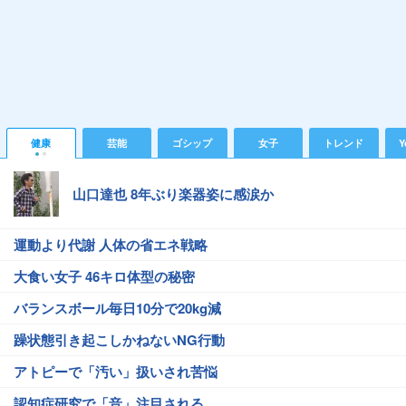
健康
芸能
ゴシップ
女子
トレンド
Y
山口達也 8年ぶり楽器姿に感涙か
運動より代謝 人体の省エネ戦略
大食い女子 46キロ体型の秘密
バランスボール毎日10分で20kg減
躁状態引き起こしかねないNG行動
アトピーで「汚い」扱いされ苦悩
認知症研究で「音」注目される