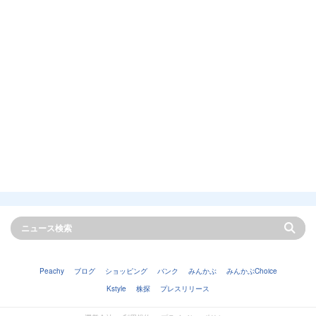
Peachy
ブログ
ショッピング
バンク
みんかぶ
みんかぶChoice
Kstyle
株探
プレスリリース