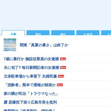
主要
国内
海外
IT 経済
ス
関東「真夏の暑さ」は終了か
7歳に暴行か 施設従業員の女逮捕
夫に包丁? 毎日新聞記者の女逮捕
立体駐車場から車落下 夫婦死傷
「泥酔者」熊本で通報が頻発か
家の隣が民泊「トラウマなった」
露 原爆投下巡り広島市長を批判
無期刑の「終身刑化」傾向続く