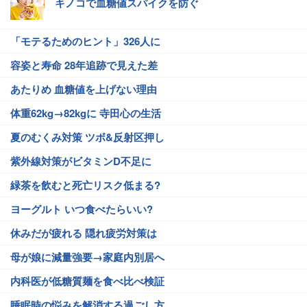
キノコで血糖値スパイクを防ぐ
「モテるためのヒント」326人に
容姿と寿命 28年追跡で見えた差
あたりめ 血糖値を上げない理由
体重62kg→82kgに 寺田心の生活
夏のむくみ対策 ツボ&反射区押し
紫外線対策がビタミンD不足に
緑茶を飲むと死亡リスク低まる?
ヨーグルト いつ食べたらいい?
休みだが疲れる 隠れ疲労対策は
母が娘に減量強要→家庭内別居へ
内科医が低糖質麺を食べ比べ検証
睡眠時の悩みを解消する過ごし方