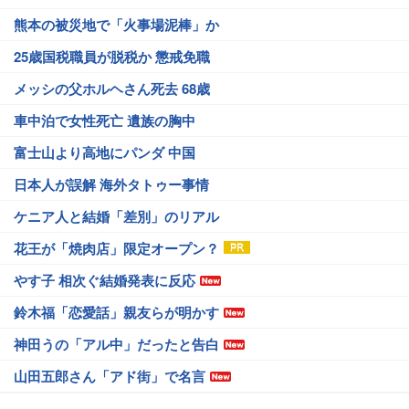
熊本の被災地で「火事場泥棒」か
25歳国税職員が脱税か 懲戒免職
メッシの父ホルヘさん死去 68歳
車中泊で女性死亡 遺族の胸中
富士山より高地にパンダ 中国
日本人が誤解 海外タトゥー事情
ケニア人と結婚「差別」のリアル
花王が「焼肉店」限定オープン？
やす子 相次ぐ結婚発表に反応
鈴木福「恋愛話」親友らが明かす
神田うの「アル中」だったと告白
山田五郎さん「アド街」で名言