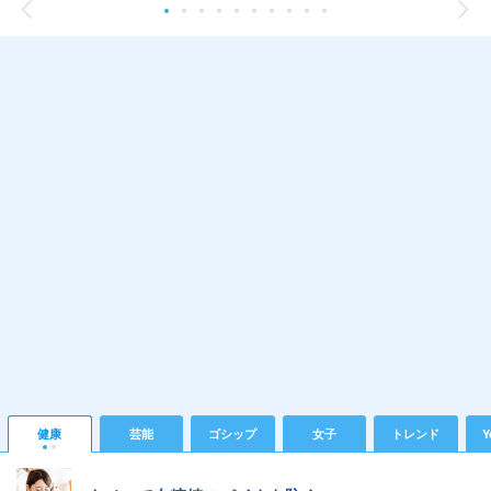
健康
芸能
ゴシップ
女子
トレンド
Y