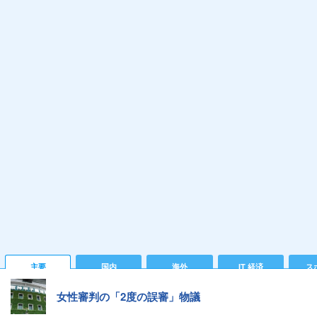
主要
国内
海外
IT 経済
ス
女性審判の「2度の誤審」物議