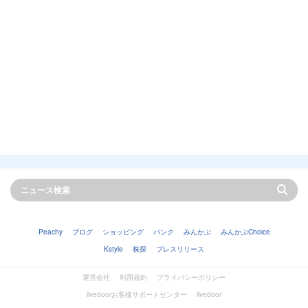
Peachy
ブログ
ショッピング
バンク
みんかぶ
みんかぶChoice
Kstyle
株探
プレスリリース
運営会社
利用規約
プライバシーポリシー
livedoorお客様サポートセンター
livedoor