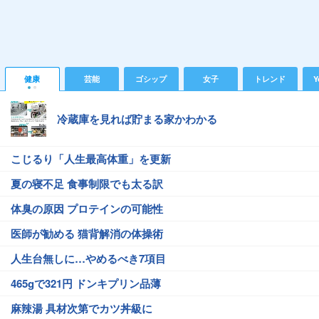
健康
芸能
ゴシップ
女子
トレンド
Y
冷蔵庫を見れば貯まる家かわかる
こじるり「人生最高体重」を更新
夏の寝不足 食事制限でも太る訳
体臭の原因 プロテインの可能性
医師が勧める 猫背解消の体操術
人生台無しに…やめるべき7項目
465gで321円 ドンキプリン品薄
麻辣湯 具材次第でカツ丼級に