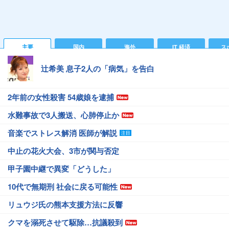
主要
国内
海外
IT 経済
ス
辻希美 息子2人の「病気」を告白
2年前の女性殺害 54歳娘を逮捕
水難事故で3人搬送、心肺停止か
音楽でストレス解消 医師が解説
中止の花火大会、3市が関与否定
甲子園中継で異変「どうした」
10代で無期刑 社会に戻る可能性
リュウジ氏の熊本支援方法に反響
クマを溺死させて駆除…抗議殺到