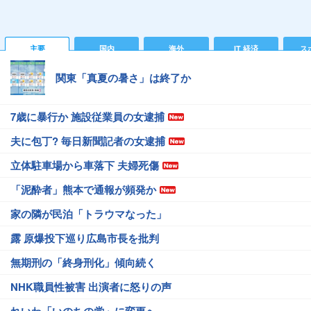
主要
国内
海外
IT 経済
ス
関東「真夏の暑さ」は終了か
7歳に暴行か 施設従業員の女逮捕
夫に包丁? 毎日新聞記者の女逮捕
立体駐車場から車落下 夫婦死傷
「泥酔者」熊本で通報が頻発か
家の隣が民泊「トラウマなった」
露 原爆投下巡り広島市長を批判
無期刑の「終身刑化」傾向続く
NHK職員性被害 出演者に怒りの声