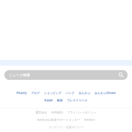
Peachy
ブログ
ショッピング
バンク
みんかぶ
みんかぶChoice
Kstyle
株探
プレスリリース
運営会社
利用規約
プライバシーポリシー
livedoorお客様サポートセンター
livedoor
コンテンツ・広告ポリシー