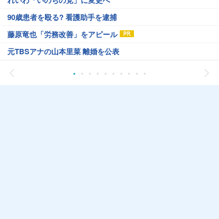
れいわ「いのちの党」に変更へ
90歳患者を殴る? 看護助手を逮捕
藤原竜也「労務改善」をアピール
元TBSアナの山本里菜 離婚を公表