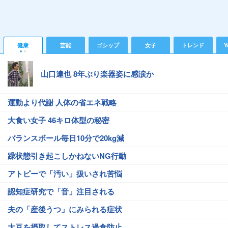
健康
芸能
ゴシップ
女子
トレンド
Y
山口達也 8年ぶり楽器姿に感涙か
運動より代謝 人体の省エネ戦略
大食い女子 46キロ体型の秘密
バランスボール毎日10分で20kg減
躁状態引き起こしかねないNG行動
アトピーで「汚い」扱いされ苦悩
認知症研究で「音」注目される
夫の「産後うつ」にみられる症状
大豆を摂取してストレス過食防止