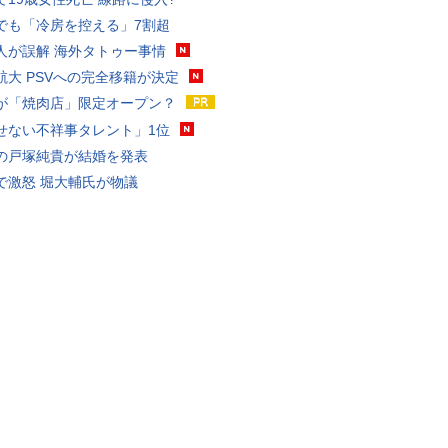
でも「冷房を控える」7割超
人が誤解 海外タトゥー事情
航大 PSVへの完全移籍が決定
が「焼肉店」限定オープン？
せない不祥事タレント」1位
の戸塚純貴が結婚を発表
で激怒 堀大輔氏が物議