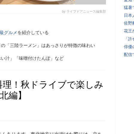
猛暑
by ライブドアニュース編集部
日本
佐野
花王
B級グルメ
を紹介している
「許
メの「三陸ラーメン」はあっさりが特徴の味わい
俳優
配信
べい汁」「味噌付けたんぽ」など
料理！秋ドライブで楽しみ
東北編】