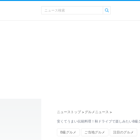
ニューストップ
グルメニュース
>
>
安くてうまい伝統料理！秋ドライブで楽しみたいB級
B級グルメ
ご当地グルメ
注目のグルメ