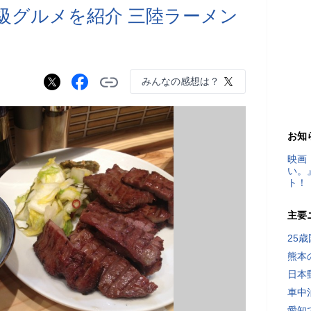
級グルメを紹介 三陸ラーメン
みんなの感想は？
お知
映画
い。
ト！
主要
25
熊本
日本
車中
愛知