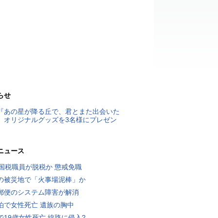
らせ
『あの星が降る丘で、君とまた出会いた
』オリジナルグッズを3名様にプレゼン
ニュース
歳国税職員が脱税か 懲戒免職
の被災地で「火事場泥棒」か
郵便のシステム障害が解消
泊で女性死亡 遺族の胸中
で19歳女性死亡 線路に侵入?