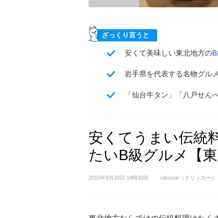
ざっくり言うと
安くて美味しい東北地方の
岩手県を代表する名物グル
「仙台牛タン」「八戸せん
安くてうまい伝統
たいB級グルメ【
2015年9月20日 14時33分
clicccar（クリッカー）