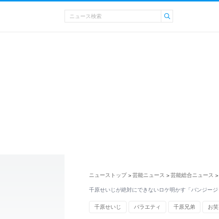
ニューストップ
芸能ニュース
芸能総合ニュース
>
>
>
千原せいじが絶対にできないロケ明かす「バンジージ
千原せいじ
バラエティ
千原兄弟
お笑