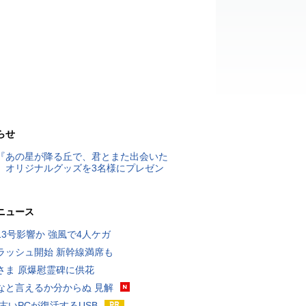
らせ
『あの星が降る丘で、君とまた出会いた
』オリジナルグッズを3名様にプレゼン
ニュース
13号影響か 強風で4人ケガ
ラッシュ開始 新幹線満席も
さま 原爆慰霊碑に供花
なと言えるか分からぬ 見解
 古いPCが復活するUSB