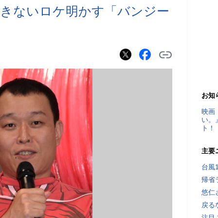
できないロケ明かす「バンジー
お知
映画
い。
ト！
主要
台風
帰省
悠仁
戻る
注目