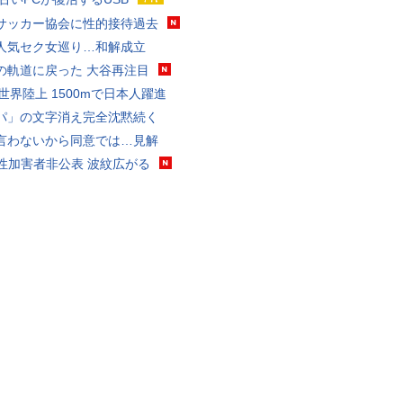
サッカー協会に性的接待過去
人気セク女巡り…和解成立
の軌道に戻った 大谷再注目
0世界陸上 1500mで日本人躍進
パ」の文字消え完全沈黙続く
言わないから同意では…見解
K性加害者非公表 波紋広がる