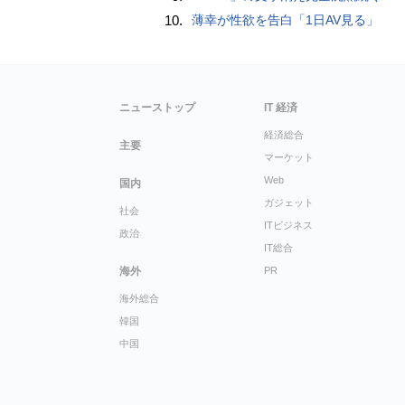
10.
薄幸が性欲を告白「1日AV見る」
ニューストップ
IT 経済
経済総合
主要
マーケット
Web
国内
ガジェット
社会
ITビジネス
政治
IT総合
海外
PR
海外総合
韓国
中国