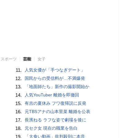
スポーツ
芸能
女子
11.
人気女優が「手つなぎデート」
12.
国民からの受信料が…不満爆発
13.
「地面師たち」新作の撮影開始か
14.
人気YouTuber 離婚を即撤回
15.
有吉の夏休み フワ復帰説に反発
16.
元TBSアナの山本里菜 離婚を公表
17.
長濱ねる ラフな姿で劇場を後に
18.
元セク女 現在の職業を告白
19.
「大食い動画」批判殺到に本音