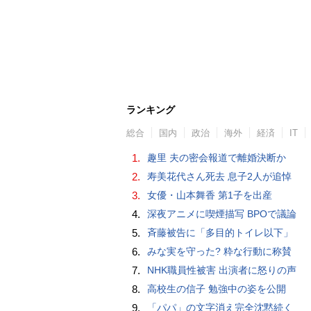
ランキング
総合
国内
政治
海外
経済
IT
1.
趣里 夫の密会報道で離婚決断か
2.
寿美花代さん死去 息子2人が追悼
3.
女優・山本舞香 第1子を出産
4.
深夜アニメに喫煙描写 BPOで議論
5.
斉藤被告に「多目的トイレ以下」
6.
みな実を守った? 粋な行動に称賛
7.
NHK職員性被害 出演者に怒りの声
8.
高校生の信子 勉強中の姿を公開
9.
「パパ」の文字消え完全沈黙続く