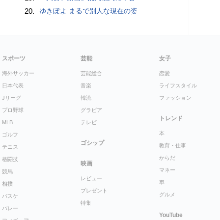
20.
ゆきぽよ まるで別人な現在の姿
スポーツ
芸能
女子
海外サッカー
芸能総合
恋愛
日本代表
音楽
ライフスタイル
Jリーグ
韓流
ファッション
プロ野球
グラビア
トレンド
MLB
テレビ
本
ゴルフ
ゴシップ
教育・仕事
テニス
からだ
格闘技
映画
マネー
競馬
レビュー
車
相撲
プレゼント
グルメ
バスケ
特集
バレー
YouTube