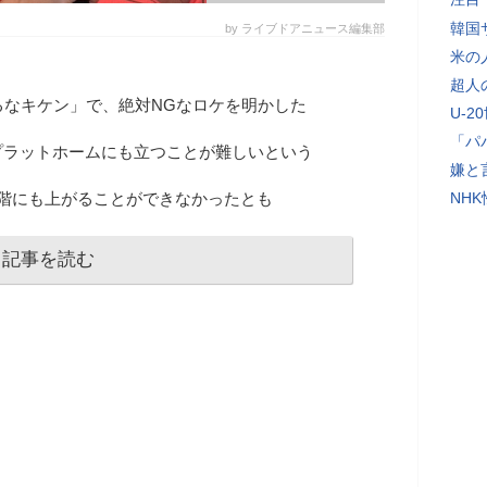
韓国
by ライブドアニュース編集部
米の
超人
るなキケン」で、絶対NGなロケを明かした
U-2
「パ
プラットホームにも立つことが難しいという
嫌と
階にも上がることができなかったとも
NH
記事を読む