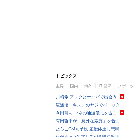
トピックス
主要
国内
海外
IT 経済
スポーツ
川崎希 アレクとナンパで出会う
渡邊渚「キス」のヤジでパニック
今田耕司 マネの通過儀礼を告白
有田哲平が「意外な素顔」を告白
たらこCM元子役 産後体重に悲鳴
何があった? アリスが意味深投稿