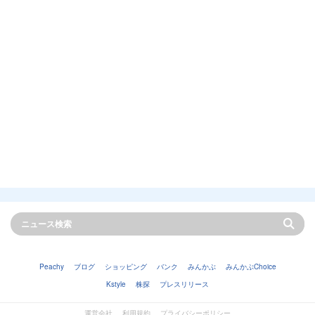
Peachy
ブログ
ショッピング
バンク
みんかぶ
みんかぶChoice
Kstyle
株探
プレスリリース
運営会社
利用規約
プライバシーポリシー