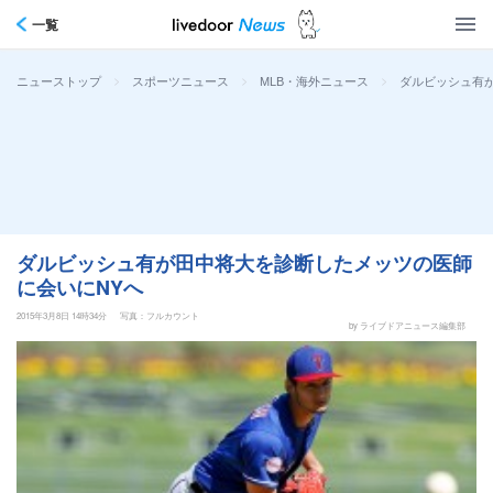
一覧
>
>
>
ダルビッシュ有
ニューストップ
スポーツニュース
MLB・海外ニュース
ダルビッシュ有が田中将大を診断したメッツの医師
に会いにNYへ
2015年3月8日 14時34分
写真：フルカウント
by ライブドアニュース編集部