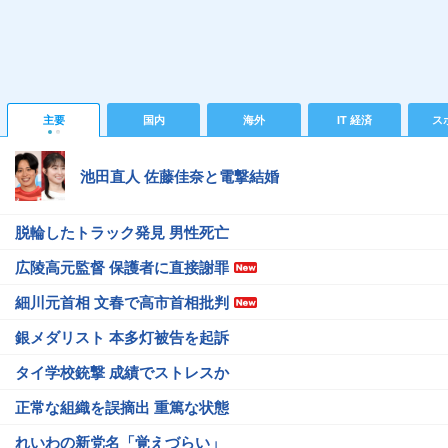
主要
国内
海外
IT 経済
ス
池田直人 佐藤佳奈と電撃結婚
脱輪したトラック発見 男性死亡
広陵高元監督 保護者に直接謝罪
細川元首相 文春で高市首相批判
銀メダリスト 本多灯被告を起訴
タイ学校銃撃 成績でストレスか
正常な組織を誤摘出 重篤な状態
れいわの新党名「覚えづらい」