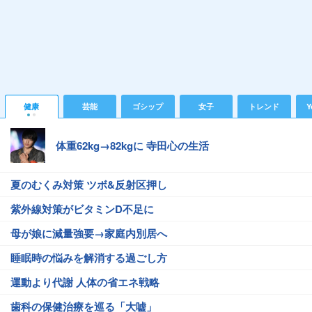
健康
芸能
ゴシップ
女子
トレンド
Y
体重62kg→82kgに 寺田心の生活
夏のむくみ対策 ツボ&反射区押し
紫外線対策がビタミンD不足に
母が娘に減量強要→家庭内別居へ
睡眠時の悩みを解消する過ごし方
運動より代謝 人体の省エネ戦略
歯科の保健治療を巡る「大嘘」