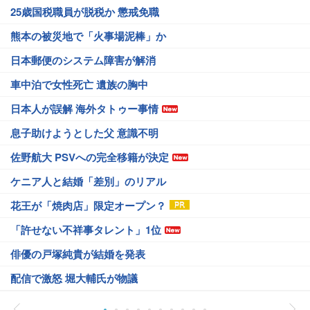
25歳国税職員が脱税か 懲戒免職
熊本の被災地で「火事場泥棒」か
日本郵便のシステム障害が解消
車中泊で女性死亡 遺族の胸中
日本人が誤解 海外タトゥー事情
息子助けようとした父 意識不明
佐野航大 PSVへの完全移籍が決定
ケニア人と結婚「差別」のリアル
花王が「焼肉店」限定オープン？
「許せない不祥事タレント」1位
俳優の戸塚純貴が結婚を発表
配信で激怒 堀大輔氏が物議