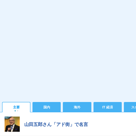
主要
国内
海外
IT 経済
ス
山田五郎さん「アド街」で名言