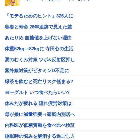
「モテるためのヒント」326人に
容姿と寿命 28年追跡で見えた差
あたりめ 血糖値を上げない理由
体重62kg→82kgに 寺田心の生活
夏のむくみ対策 ツボ&反射区押し
紫外線対策がビタミンD不足に
緑茶を飲むと死亡リスク低まる?
ヨーグルト いつ食べたらいい?
休みだが疲れる 隠れ疲労対策は
母が娘に減量強要→家庭内別居へ
内科医が低糖質麺を食べ比べ検証
睡眠時の悩みを解消する過ごし方