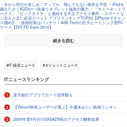
・
今から明日が楽しみ！アップル、飛んでもない発表を予告
・
iPadを
越えたか！KDDIの一味違うタブレット端末の魅力
・
「サミーネットワ
ークス」「ビックカメラ」と連続する不正アクセス事件
・
スマートな
ご主人さまに必須☆ペット アプリランキングTOP20【iPhoneでチャン
ス掴め】
・
放熱対策はバッチリ！ASK Techの巨大ヒートシンク型PC
ケース【DIY PC Expo 2010】
続きを読む
#IT 経済ニュース
#ガジェットニュース
ITニュースランキング
楽天銀行アプリでカード請求額も
1
【Yahoo!映画ユーザーが選ぶ】今週末みたい映画ランキング（11月2日付） ファン待望のシリーズ第3弾『マイティ・ソー バトルロイヤル』が公開！
2
2006年度9月分のGIGAZINEのアクセス解析結果
3