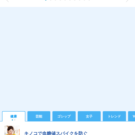
健康
芸能
ゴシップ
女子
トレンド
Y
キノコで血糖値スパイクを防ぐ